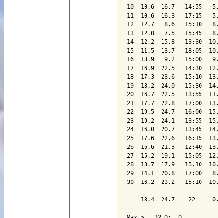
10  10.6  16.7   14:55   5.
11  10.6  16.3   17:15   5.
12  12.7  18.6   15:10   8.
13  12.0  17.5   15:45   8.
14  12.2  15.8   13:30  10.
15  11.5  13.7   18:05  10.
16  13.9  19.2   15:00   9.
17  16.9  22.5   14:30  12.
18  17.3  23.6   15:10  13.
19  18.2  24.0   15:30  14.
20  16.7  22.5   13:55  11.
21  17.7  22.8   17:00  13.
22  19.5  24.7   16:00  15.
23  19.2  24.1   13:55  15.
24  16.0  20.7   13:45  14.
25  17.6  22.6   16:15  13.
26  16.6  21.3   12:40  13.
27  15.2  19.1   15:05  12.
28  13.7  17.9   15:10  10.
29  14.1  20.8   17:00   8.
30  16.2  23.2   15:10  10.
---------------------------
    13.4  24.7    22     0.
Max >=  32.0:  0
