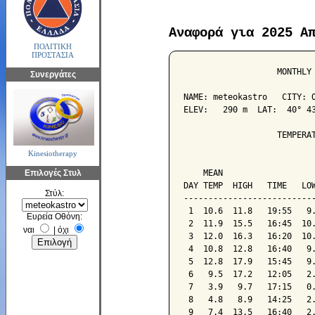
Αναφορά για 2025 Α
ΠΟΛΙΤΙΚΗ
ΠΡΟΣΤΑΣΙΑ
                   MONTHLY 
Συνεργάτες
NAME: meteokastro   CITY: O
ELEV:   290 m  LAT:  40° 43
                   TEMPERAT
Kinesiotherapy
                           
Επιλογές Στυλ
    MEAN                   
DAY TEMP  HIGH   TIME   LOW
Στύλ:
---------------------------
 1  10.6  11.8   19:55   9.
Ευρεία Οθόνη:
 2  11.9  15.5   16:45  10.
ναι
|
όχι
 3  12.0  16.3   16:20  10.
 4  10.8  12.8   16:40   9.
 5  12.8  17.9   15:45   9.
 6   9.5  17.2   12:05   2.
 7   3.9   9.7   17:15   0.
 8   4.8   8.9   14:25   2.
 9   7.4  13.5   16:40   2.