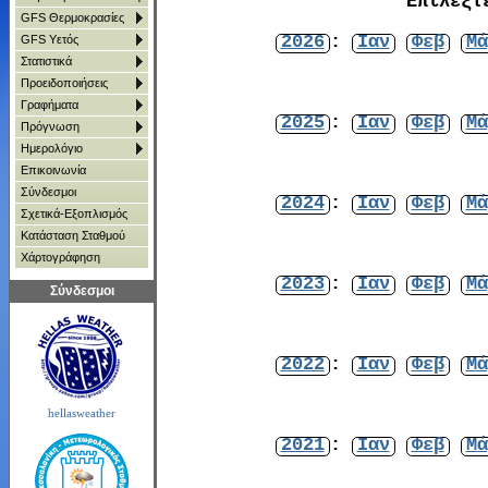
Επιλέξτ
GFS Θερμοκρασίες
2026
:
Ιαν
Φεβ
Μά
GFS Υετός
Στατιστικά
Προειδοποιήσεις
Γραφήματα
2025
:
Ιαν
Φεβ
Μά
Πρόγνωση
Ημερολόγιο
Επικοινωνία
Σύνδεσμοι
2024
:
Ιαν
Φεβ
Μά
Σχετικά-Εξοπλισμός
Κατάσταση Σταθμού
Χάρτoγράφηση
2023
:
Ιαν
Φεβ
Μά
Σύνδεσμοι
2022
:
Ιαν
Φεβ
Μά
hellasweather
2021
:
Ιαν
Φεβ
Μά