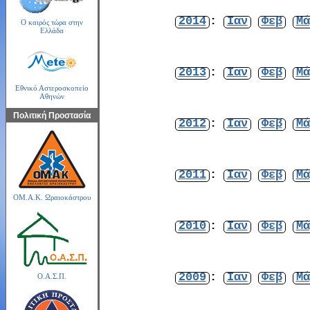
2014
:
Ιαν
Φεβ
Μά
Ο καιρός τώρα στην
Ελλάδα
2013
:
Ιαν
Φεβ
Μά
Εθνικό Αστεροσκοπείο
Αθηνών
Πολιτική Προστασία
2012
:
Ιαν
Φεβ
Μά
2011
:
Ιαν
Φεβ
Μά
ΟΜ.Α.Κ. Ωραιοκάστρου
2010
:
Ιαν
Φεβ
Μά
2009
:
Ιαν
Φεβ
Μά
Ο.Α.Σ.Π.