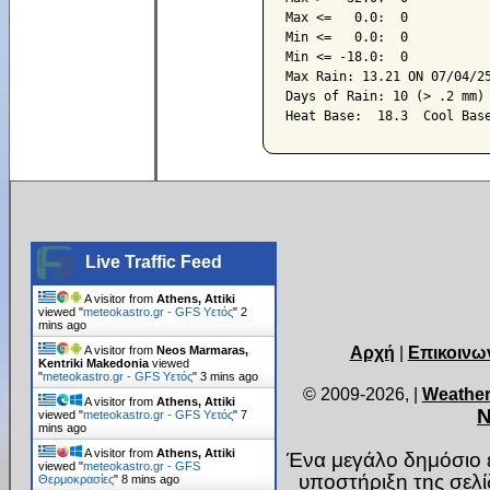
Max <=   0.0:  0

Min <=   0.0:  0

Min <= -18.0:  0

Max Rain: 13.21 ON 07/04/25
Days of Rain: 10 (> .2 mm) 
Live Traffic Feed
A visitor from
Athens, Attiki
viewed "
meteokastro.gr - GFS Υετός
"
2
mins ago
Αρχή
|
Επικοινω
A visitor from
Neos Marmaras,
Kentriki Makedonia
viewed
"
meteokastro.gr - GFS Υετός
"
3 mins ago
© 2009-2026,
|
Weather
A visitor from
Athens, Attiki
Ν
viewed "
meteokastro.gr - GFS Υετός
"
8
mins ago
A visitor from
Athens, Attiki
Ένα μεγάλο δημόσιο ε
viewed "
meteokastro.gr - GFS
υποστήριξη της σελ
Θερμοκρασίες
"
8 mins ago