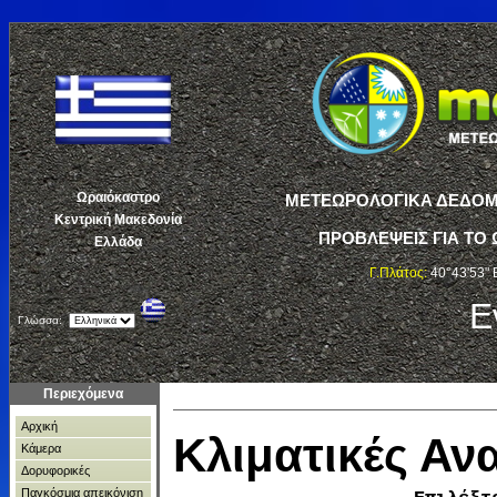
Ωραιόκαστρο
ΜΕΤΕΩΡΟΛΟΓΙΚΑ ΔΕΔΟΜΕ
Κεντρική Μακεδονία
ΠΡΟΒΛΕΨΕΙΣ ΓΙΑ ΤΟ 
Ελλάδα
Γ.Πλάτος:
40°43'53" 
Ε
Γλώσσα:
Περιεχόμενα
Αρχική
Κλιματικές Α
Κάμερα
Δορυφορικές
Παγκόσμια απεικόνιση