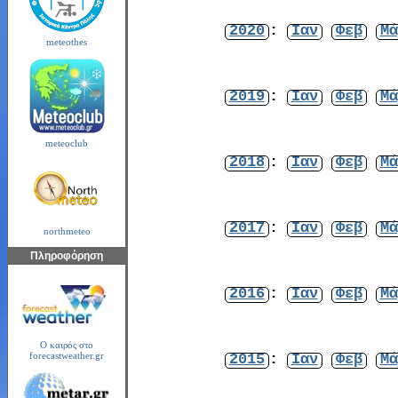
2020
:
Ιαν
Φεβ
Μά
meteothes
2019
:
Ιαν
Φεβ
Μά
meteoclub
2018
:
Ιαν
Φεβ
Μά
2017
:
Ιαν
Φεβ
Μά
northmeteo
Πληροφόρηση
2016
:
Ιαν
Φεβ
Μά
Ο καιρός στο
2015
:
Ιαν
Φεβ
Μά
forecastweather.gr