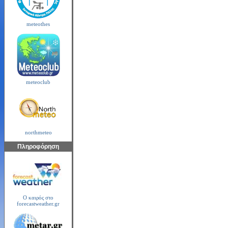
meteothes
meteoclub
northmeteo
Πληροφόρηση
Ο καιρός στο
forecastweather.gr