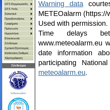
Warning data
courte
GFS Θερμοκρασίες
GFS Υετός
METEOalarm (https://
Στατιστικά
Προειδοποιήσεις
Used with permission.
Γραφήματα
Πρόγνωση
Time delays be
Ημερολόγιο
Επικοινωνία
www.meteoalarm.eu web
Σύνδεσμοι
Σχετικά-Εξοπλισμός
date information abo
Κατάσταση Σταθμού
Χάρτoγράφηση
participating Nation
Σύνδεσμοι
meteoalarm.eu
.
hellasweather