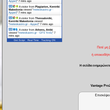
Αρχική
"
7 mins ago
A visitor from
Plagiarion, Kentriki
Makedonia
viewed "
meteokastro.gr -
Αρχική
"
7 mins ago
A visitor from
Thessaloniki,
Kentriki Makedonia
viewed
"
meteokastro.gr - Αρχική
"
7 mins ago
A visitor from
Athens, Attiki
viewed "
meteokastro.gr - GFS Υετός
"
7
mins ago
Get Script
Real Time
Tracking ON
Ποτέ μη 
ή οποιεσδήπο
Η σελίδα ενημερώνετ
Vantage Pr
Επισκέψει