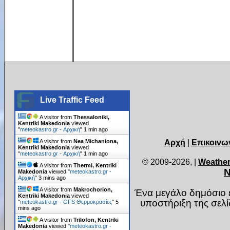
Live Traffic Feed
A visitor from
Thessaloniki,
Kentriki Makedonia
viewed
"
meteokastro.gr - Αρχική
"
1 min ago
Αρχή
|
Επικοινω
A visitor from
Nea Michaniona,
Kentriki Makedonia
viewed
"
meteokastro.gr - Αρχική
"
1 min ago
© 2009-2026,
|
Weather
A visitor from
Thermi, Kentriki
Ν
Makedonia
viewed "
meteokastro.gr -
Αρχική
"
3 mins ago
A visitor from
Makrochorion,
Ένα μεγάλο δημόσιο ε
Kentriki Makedonia
viewed
υποστήριξη της σελ
"
meteokastro.gr - GFS Θερμοκρασίες
"
5
mins ago
A visitor from
Trilofon, Kentriki
Makedonia
viewed "
meteokastro.gr -