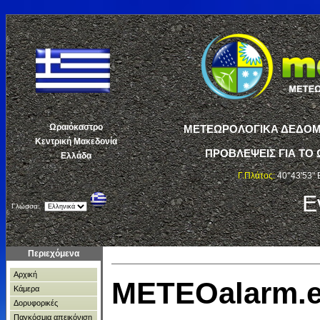
Ωραιόκαστρο
ΜΕΤΕΩΡΟΛΟΓΙΚΑ ΔΕΔΟΜΕ
Κεντρική Μακεδονία
ΠΡΟΒΛΕΨΕΙΣ ΓΙΑ ΤΟ 
Ελλάδα
Γ.Πλάτος:
40°43'53" 
Ε
Γλώσσα:
Περιεχόμενα
Αρχική
METEOalarm.
Κάμερα
Δορυφορικές
Παγκόσμια απεικόνιση