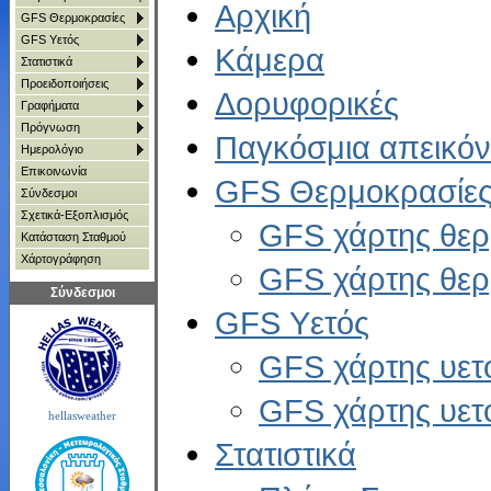
Αρχική
GFS Θερμοκρασίες
GFS Υετός
Κάμερα
Στατιστικά
Προειδοποιήσεις
Δορυφορικές
Γραφήματα
Πρόγνωση
Παγκόσμια απεικόν
Ημερολόγιο
Επικοινωνία
GFS Θερμοκρασίε
Σύνδεσμοι
Σχετικά-Εξοπλισμός
GFS χάρτης θερ
Κατάσταση Σταθμού
Χάρτoγράφηση
GFS χάρτης θερ
Σύνδεσμοι
GFS Υετός
GFS χάρτης υετ
GFS χάρτης υετ
hellasweather
Στατιστικά