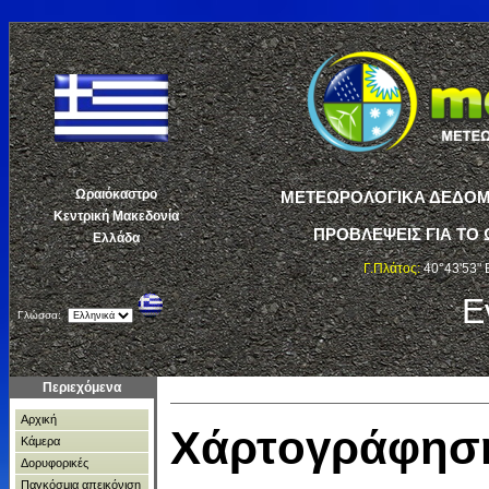
Ωραιόκαστρο
ΜΕΤΕΩΡΟΛΟΓΙΚΑ ΔΕΔΟΜΕ
Κεντρική Μακεδονία
ΠΡΟΒΛΕΨΕΙΣ ΓΙΑ ΤΟ 
Ελλάδα
Γ.Πλάτος:
40°43'53" 
Ε
Γλώσσα:
Περιεχόμενα
Αρχική
Χάρτoγράφησ
Κάμερα
Δορυφορικές
Παγκόσμια απεικόνιση