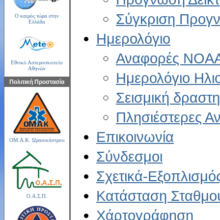
Σύγκριση Προγ
Ο καιρός τώρα στην
Ελλάδα
Ημερολόγιο
Αναφορές NOA
Εθνικό Αστεροσκοπείο
Αθηνών
Ημερολόγιο Ηλι
Πολιτική Προστασία
Σεισμική δραστη
Πλησιέστερες 
Επικοινωνία
ΟΜ.Α.Κ. Ωραιοκάστρου
Σύνδεσμοι
Σχετικά-Εξοπλισμό
Κατάσταση Σταθμο
Ο.Α.Σ.Π.
Χάρτoγράφηση