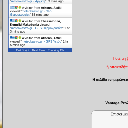
"
meteokastro.gr - Αρχική
"
53 mins ago
A visitor from
Athens, Attiki
viewed "
meteokastro.gr - GFS
Θερμοκρασίες
"
58 mins ago
A visitor from
Thessaloniki,
Kentriki Makedonia
viewed
"
meteokastro.gr - GFS Θερμοκρασίες
"
1 hr
3 mins ago
A visitor from
Athens, Attiki
viewed "
meteokastro.gr - GFS Υετός
"
1 hr
5 mins ago
Get Script
Real Time
Tracking ON
Ποτέ μη 
ή οποιεσδήπο
Η σελίδα ενημερώνετ
Vantage Pr
Επισκέψει