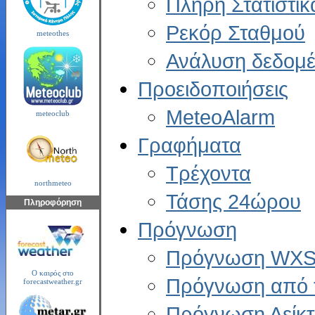
Πλήρη Στατιστικ
Ρεκόρ Σταθμού
meteothes
Ανάλυση δεδομ
Προειδοποιήσεις
MeteoAlarm
meteoclub
Γραφήματα
Τρέχοντα
northmeteo
Τάσης 24ώρου
Πληροφόρηση
Πρόγνωση
Πρόγνωση WXSI
Ο καιρός στο
Πρόγνωση από 
forecastweather.gr
Πρόγνωση Δείκ