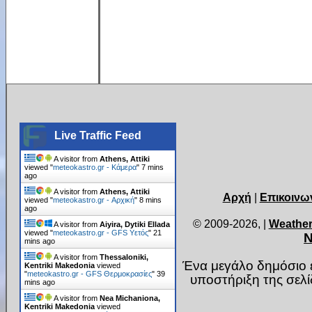
Live Traffic Feed
A visitor from
Athens, Attiki
viewed "
meteokastro.gr - Κάμερα
"
7 mins
ago
A visitor from
Athens, Attiki
Αρχή
|
Επικοινω
viewed "
meteokastro.gr - Αρχική
"
8 mins
ago
© 2009-2026,
|
Weather
A visitor from
Aiyira, Dytiki Ellada
viewed "
meteokastro.gr - GFS Υετός
"
21
Ν
mins ago
A visitor from
Thessaloniki,
Ένα μεγάλο δημόσιο ε
Kentriki Makedonia
viewed
"
meteokastro.gr - GFS Θερμοκρασίες
"
39
υποστήριξη της σελ
mins ago
A visitor from
Nea Michaniona,
Kentriki Makedonia
viewed