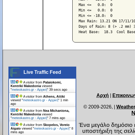
Max <=   0.0:  0

Min <=   0.0:  0

Min <= -18.0:  0

Max Rain: 13.21 ON 17/11/10
Days of Rain: 8 (> .2 mm) 3
Live Traffic Feed
A visitor from
Palaiokomi,
Kentriki Makedonia
viewed
"
meteokastro.gr - Αρχική
"
41 secs ago
Αρχή
|
Επικοινω
A visitor from
Athens, Attiki
viewed "
meteokastro.gr - Αρχική
"
1 min
ago
© 2009-2026,
|
Weather
A visitor from
Nea Michaniona,
Ν
Kentriki Makedonia
viewed
"
meteokastro.gr - Αρχική
"
7 mins ago
Ένα μεγάλο δημόσιο ε
A visitor from
Skopelos, Voreio
Aigaio
viewed "
meteokastro.gr - Αρχική
"
8
υποστήριξη της σελ
mins ago