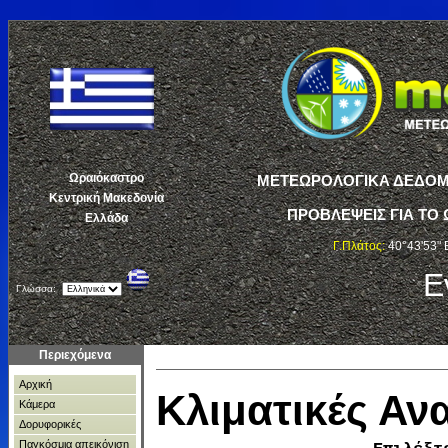
Ωραιόκαστρο
ΜΕΤΕΩΡΟΛΟΓΙΚΑ ΔΕΔΟΜΕ
Κεντρική Μακεδονία
ΠΡΟΒΛΕΨΕΙΣ ΓΙΑ ΤΟ 
Ελλάδα
Γ.Πλάτος:
40°43'53" 
Ε
Γλώσσα:
Περιεχόμενα
Αρχική
Κλιματικές Α
Κάμερα
Δορυφορικές
Παγκόσμια απεικόνιση