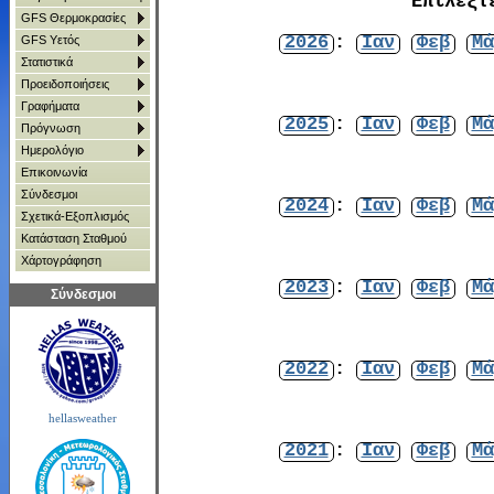
Επιλέξτ
GFS Θερμοκρασίες
2026
:
Ιαν
Φεβ
Μά
GFS Υετός
Στατιστικά
Προειδοποιήσεις
Γραφήματα
2025
:
Ιαν
Φεβ
Μά
Πρόγνωση
Ημερολόγιο
Επικοινωνία
Σύνδεσμοι
2024
:
Ιαν
Φεβ
Μά
Σχετικά-Εξοπλισμός
Κατάσταση Σταθμού
Χάρτoγράφηση
2023
:
Ιαν
Φεβ
Μά
Σύνδεσμοι
2022
:
Ιαν
Φεβ
Μά
hellasweather
2021
:
Ιαν
Φεβ
Μά