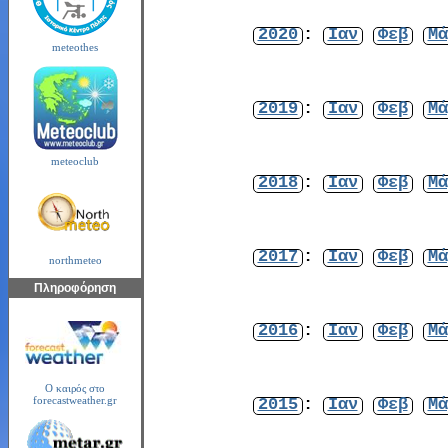
2020
:
Ιαν
Φεβ
Μά
meteothes
2019
:
Ιαν
Φεβ
Μά
meteoclub
2018
:
Ιαν
Φεβ
Μά
2017
:
Ιαν
Φεβ
Μά
northmeteo
Πληροφόρηση
2016
:
Ιαν
Φεβ
Μά
Ο καιρός στο
2015
:
Ιαν
Φεβ
Μά
forecastweather.gr