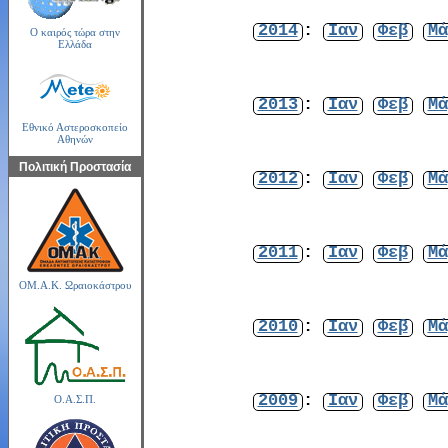
2014
:
Ιαν
Φεβ
Μά
Ο καιρός τώρα στην
Ελλάδα
2013
:
Ιαν
Φεβ
Μά
Εθνικό Αστεροσκοπείο
Αθηνών
Πολιτική Προστασία
2012
:
Ιαν
Φεβ
Μά
2011
:
Ιαν
Φεβ
Μά
ΟΜ.Α.Κ. Ωραιοκάστρου
2010
:
Ιαν
Φεβ
Μά
2009
:
Ιαν
Φεβ
Μά
Ο.Α.Σ.Π.