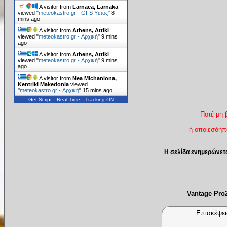
A visitor from
Larnaca, Larnaka
viewed "
meteokastro.gr - GFS Υετός
"
8
mins ago
A visitor from
Athens, Attiki
viewed "
meteokastro.gr - Αρχική
"
9 mins
ago
A visitor from
Athens, Attiki
viewed "
meteokastro.gr - Αρχική
"
9 mins
ago
A visitor from
Nea Michaniona,
Kentriki Makedonia
viewed
"
meteokastro.gr - Αρχική
"
15 mins ago
Get Script
Real Time
Tracking ON
Ποτέ μη 
ή οποιεσδήπο
Η σελίδα ενημερώνετ
Vantage Pr
Επισκέψει