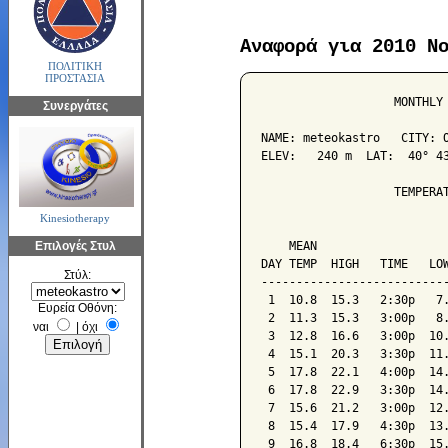
Αναφορά για 2010 Ν
ΠΟΛΙΤΙΚΗ
ΠΡΟΣΤΑΣΙΑ
                   MONTHLY 
Συνεργάτες
NAME: meteokastro   CITY: O
ELEV:   240 m  LAT:  40° 43
                   TEMPERAT
Kinesiotherapy
                           
Επιλογές Στυλ
    MEAN                   
DAY TEMP  HIGH   TIME   LOW
Στύλ:
---------------------------
 1  10.8  15.3   2:30p   7.
Ευρεία Οθόνη:
 2  11.3  15.3   3:00p   8.
ναι
|
όχι
 3  12.8  16.6   3:00p  10.
 4  15.1  20.3   3:30p  11.
 5  17.8  22.1   4:00p  14.
 6  17.8  22.9   3:30p  14.
 7  15.6  21.2   3:00p  12.
 8  15.4  17.9   4:30p  13.
 9  16.8  18.4   6:30p  15.