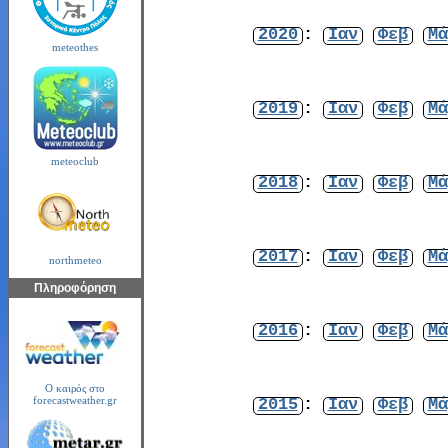
2020
:
Ιαν
Φεβ
Μά
meteothes
2019
:
Ιαν
Φεβ
Μά
meteoclub
2018
:
Ιαν
Φεβ
Μά
2017
:
Ιαν
Φεβ
Μά
northmeteo
Πληροφόρηση
2016
:
Ιαν
Φεβ
Μά
Ο καιρός στο
2015
:
Ιαν
Φεβ
Μά
forecastweather.gr