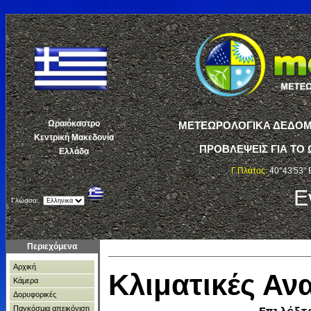
Ωραιόκαστρο
ΜΕΤΕΩΡΟΛΟΓΙΚΑ ΔΕΔΟΜΕ
Κεντρική Μακεδονία
ΠΡΟΒΛΕΨΕΙΣ ΓΙΑ ΤΟ 
Ελλάδα
Γ.Πλάτος:
40°43'53" 
Ε
Γλώσσα:
Περιεχόμενα
Αρχική
Κλιματικές Α
Κάμερα
Δορυφορικές
Παγκόσμια απεικόνιση