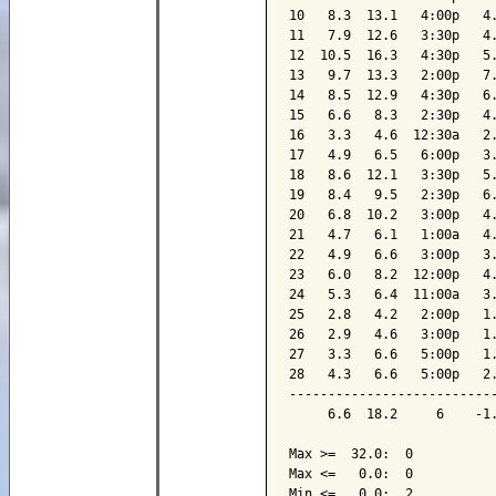
10   8.3  13.1   4:00p   4.
11   7.9  12.6   3:30p   4.
12  10.5  16.3   4:30p   5.
13   9.7  13.3   2:00p   7.
14   8.5  12.9   4:30p   6.
15   6.6   8.3   2:30p   4.
16   3.3   4.6  12:30a   2.
17   4.9   6.5   6:00p   3.
18   8.6  12.1   3:30p   5.
19   8.4   9.5   2:30p   6.
20   6.8  10.2   3:00p   4.
21   4.7   6.1   1:00a   4.
22   4.9   6.6   3:00p   3.
23   6.0   8.2  12:00p   4.
24   5.3   6.4  11:00a   3.
25   2.8   4.2   2:00p   1.
26   2.9   4.6   3:00p   1.
27   3.3   6.6   5:00p   1.
28   4.3   6.6   5:00p   2.
---------------------------
     6.6  18.2     6    -1.
Max >=  32.0:  0

Max <=   0.0:  0

Min <=   0.0:  2
