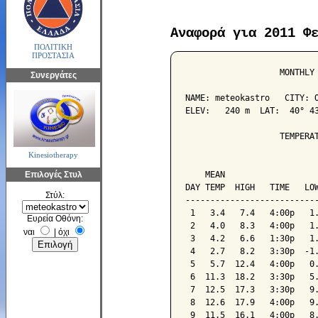
Αναφορά για 2011 Φ
ΠΟΛΙΤΙΚΗ
ΠΡΟΣΤΑΣΙΑ
                   MONTHLY 
Συνεργάτες
NAME: meteokastro   CITY: O
ELEV:   240 m  LAT:  40° 43
                   TEMPERAT
Kinesiotherapy
                           
Επιλογές Στυλ
    MEAN                   
DAY TEMP  HIGH   TIME   LOW
Στύλ:
---------------------------
 1   3.4   7.4   4:00p   1.
Ευρεία Οθόνη:
 2   4.0   8.3   4:00p   1.
ναι
|
όχι
 3   4.2   6.6   1:30p   1.
 4   2.7   8.2   3:30p  -1.
 5   5.7  12.4   4:00p   0.
 6  11.3  18.2   3:30p   5.
 7  12.5  17.3   3:30p   9.
 8  12.6  17.9   4:00p   9.
 9  11.5  16.1   4:00p   8.