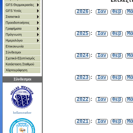
Επιλέξτ
GFS Θερμοκρασίες
2026
:
Ιαν
Φεβ
Μά
GFS Υετός
Στατιστικά
Προειδοποιήσεις
Γραφήματα
2025
:
Ιαν
Φεβ
Μά
Πρόγνωση
Ημερολόγιο
Επικοινωνία
Σύνδεσμοι
2024
:
Ιαν
Φεβ
Μά
Σχετικά-Εξοπλισμός
Κατάσταση Σταθμού
Χάρτoγράφηση
2023
:
Ιαν
Φεβ
Μά
Σύνδεσμοι
2022
:
Ιαν
Φεβ
Μά
hellasweather
2021
:
Ιαν
Φεβ
Μά