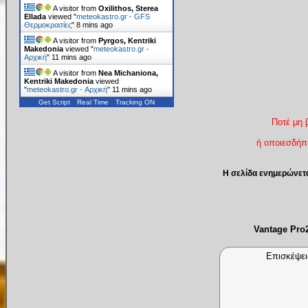
A visitor from
Oxilithos, Sterea
Ellada
viewed "
meteokastro.gr - GFS
Θερμοκρασίες
"
8 mins ago
A visitor from
Pyrgos, Kentriki
Makedonia
viewed "
meteokastro.gr -
Αρχική
"
11 mins ago
A visitor from
Nea Michaniona,
Kentriki Makedonia
viewed
"
meteokastro.gr - Αρχική
"
11 mins ago
Get Script
Real Time
Tracking ON
Ποτέ μη 
ή οποιεσδήπο
Η σελίδα ενημερώνετ
Vantage Pr
Επισκέψει