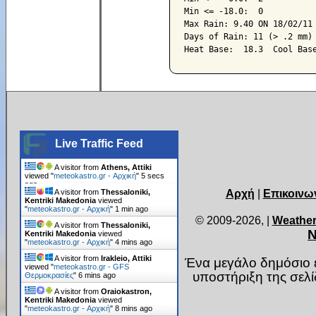
Min <= -18.0:  0

Max Rain: 9.40 ON 18/02/11

Days of Rain: 11 (> .2 mm) 
Live Traffic Feed
A visitor from
Athens, Attiki
viewed "
meteokastro.gr - Αρχική
"
7 secs
ago
Αρχή
|
Επικοινω
A visitor from
Thessaloniki,
Kentriki Makedonia
viewed
"
meteokastro.gr - Αρχική
"
1 min ago
© 2009-2026,
|
Weather
A visitor from
Thessaloniki,
Ν
Kentriki Makedonia
viewed
"
meteokastro.gr - Αρχική
"
4 mins ago
A visitor from
Irakleio, Attiki
Ένα μεγάλο δημόσιο ε
viewed "
meteokastro.gr - GFS
υποστήριξη της σελ
Θερμοκρασίες
"
6 mins ago
A visitor from
Oraiokastron,
Kentriki Makedonia
viewed
"
meteokastro.gr - Αρχική
"
8 mins ago