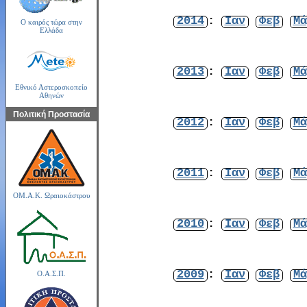
2014
:
Ιαν
Φεβ
Μά
Ο καιρός τώρα στην
Ελλάδα
2013
:
Ιαν
Φεβ
Μά
Εθνικό Αστεροσκοπείο
Αθηνών
Πολιτική Προστασία
2012
:
Ιαν
Φεβ
Μά
2011
:
Ιαν
Φεβ
Μά
ΟΜ.Α.Κ. Ωραιοκάστρου
2010
:
Ιαν
Φεβ
Μά
2009
:
Ιαν
Φεβ
Μά
Ο.Α.Σ.Π.