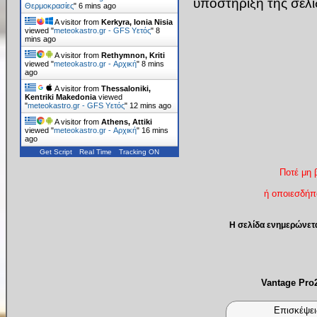
υποστήριξη της σελ
Θερμοκρασίες
"
6 mins ago
A visitor from
Kerkyra, Ionia Nisia
viewed "
meteokastro.gr - GFS Υετός
"
8
mins ago
A visitor from
Rethymnon, Kriti
viewed "
meteokastro.gr - Αρχική
"
8 mins
ago
A visitor from
Thessaloniki,
Kentriki Makedonia
viewed
"
meteokastro.gr - GFS Υετός
"
12 mins ago
A visitor from
Athens, Attiki
viewed "
meteokastro.gr - Αρχική
"
16 mins
ago
Get Script
Real Time
Tracking ON
Ποτέ μη 
ή οποιεσδήπο
Η σελίδα ενημερώνετ
Vantage Pr
Επισκέψει