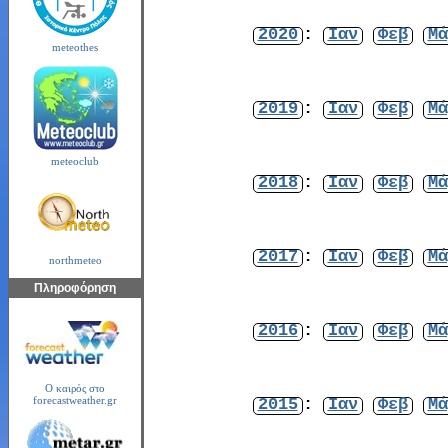
2020
:
Ιαν
Φεβ
Μά
meteothes
2019
:
Ιαν
Φεβ
Μά
meteoclub
2018
:
Ιαν
Φεβ
Μά
2017
:
Ιαν
Φεβ
Μά
northmeteo
Πληροφόρηση
2016
:
Ιαν
Φεβ
Μά
Ο καιρός στο
2015
:
Ιαν
Φεβ
Μά
forecastweather.gr