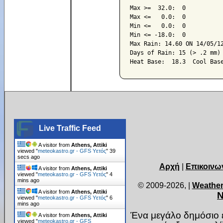
Max >=  32.0:  0

Max <=   0.0:  0

Min <=   0.0:  0

Min <= -18.0:  0

Max Rain: 14.60 ON 14/05/12
Days of Rain: 15 (> .2 mm) 
Live Traffic Feed
A visitor from
Athens, Attiki
viewed "
meteokastro.gr - GFS Υετός
"
40
secs ago
Αρχή
|
Επικοινω
A visitor from
Athens, Attiki
viewed "
meteokastro.gr - GFS Υετός
"
4
mins ago
© 2009-2026,
|
Weather
A visitor from
Athens, Attiki
Ν
viewed "
meteokastro.gr - GFS Υετός
"
6
mins ago
Ένα μεγάλο δημόσιο ε
A visitor from
Athens, Attiki
viewed "
meteokastro.gr - GFS