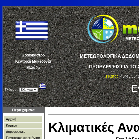
Ωραιόκαστρο
ΜΕΤΕΩΡΟΛΟΓΙΚΑ ΔΕΔΟΜΕ
Κεντρική Μακεδονία
ΠΡΟΒΛΕΨΕΙΣ ΓΙΑ ΤΟ 
Ελλάδα
Γ.Πλάτος:
40°43'53" 
Ε
Γλώσσα:
Περιεχόμενα
Αρχική
Κλιματικές Α
Κάμερα
Δορυφορικές
Παγκόσμια απεικόνιση