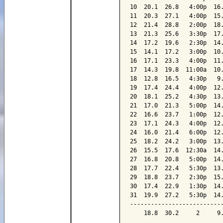
10  20.1  26.8   4:00p  16.
11  20.3  27.1   4:00p  15.
12  21.4  28.8   2:00p  18.
13  21.3  25.6   3:30p  17.
14  17.2  19.6   2:30p  14.
15  14.1  17.2   3:00p  10.
16  17.1  23.3   4:00p  11.
17  14.3  19.8  11:00a  10.
18  12.8  16.5   4:30p   9.
19  17.4  24.4   4:00p  12.
20  18.1  25.2   4:30p  13.
21  17.0  21.3   5:00p  14.
22  16.6  23.7   1:00p  12.
23  17.1  24.3   4:00p  12.
24  16.0  21.4   6:00p  12.
25  18.2  24.2   3:00p  13.
26  15.5  17.6  12:30a  14.
27  16.8  20.8   5:00p  14.
28  17.7  22.4   5:30p  13.
29  18.8  23.7   2:30p  15.
30  17.4  22.9   1:30p  14.
31  19.9  27.2   5:30p  14.
---------------------------
    18.8  30.2     2     9.