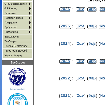
Επιλέξτ
GFS Θερμοκρασίες
2026
:
Ιαν
Φεβ
Μά
GFS Υετός
Στατιστικά
Προειδοποιήσεις
Γραφήματα
2025
:
Ιαν
Φεβ
Μά
Πρόγνωση
Ημερολόγιο
Επικοινωνία
Σύνδεσμοι
2024
:
Ιαν
Φεβ
Μά
Σχετικά-Εξοπλισμός
Κατάσταση Σταθμού
Χάρτoγράφηση
2023
:
Ιαν
Φεβ
Μά
Σύνδεσμοι
2022
:
Ιαν
Φεβ
Μά
hellasweather
2021
:
Ιαν
Φεβ
Μά