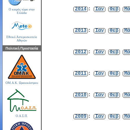
2014
:
Ιαν
Φεβ
Μά
Ο καιρός τώρα στην
Ελλάδα
2013
:
Ιαν
Φεβ
Μά
Εθνικό Αστεροσκοπείο
Αθηνών
Πολιτική Προστασία
2012
:
Ιαν
Φεβ
Μά
2011
:
Ιαν
Φεβ
Μά
ΟΜ.Α.Κ. Ωραιοκάστρου
2010
:
Ιαν
Φεβ
Μά
2009
:
Ιαν
Φεβ
Μά
Ο.Α.Σ.Π.