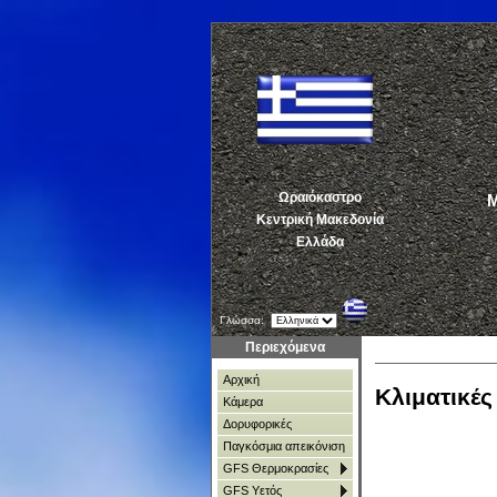
Ωραιόκαστρο
ΜΕ
Κεντρική Μακεδονία
Ελλάδα
Γλώσσα:
Περιεχόμενα
Αρχική
Κλιματικέ
Κάμερα
Δορυφορικές
Παγκόσμια απεικόνιση
GFS Θερμοκρασίες
GFS Υετός