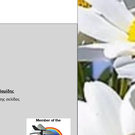
δαμίδης
της σελίδας