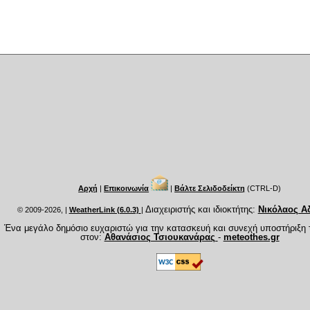
Αρχή
|
Επικοινωνία
|
Βάλτε Σελιδοδείκτη
(CTRL-D)
Διαχειριστής και ιδιοκτήτης:
Νικόλαος Α
© 2009-2026,
|
WeatherLink (6.0.3)
|
Ένα μεγάλο δημόσιο ευχαριστώ για την κατασκευή και συνεχή υποστήριξη 
στον:
Αθανάσιος Τσιουκανάρας
-
meteothes.gr