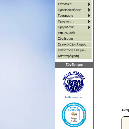
Στατιστικά
Προειδοποιήσεις
Γραφήματα
Πρόγνωση
Ημερολόγιο
Επικοινωνία
Σύνδεσμοι
Σχετικά-Εξοπλισμός
Κατάσταση Σταθμού
Χάρτoγράφηση
Σύνδεσμοι
hellasweather
Ανα