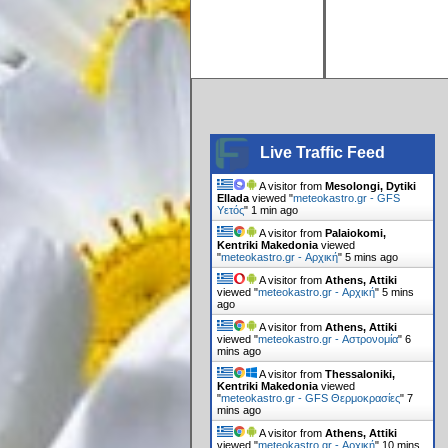
Live Traffic Feed
A visitor from
Mesolongi, Dytiki
Ellada
viewed "
meteokastro.gr - GFS
Υετός
"
1 min ago
A visitor from
Palaiokomi,
Kentriki Makedonia
viewed
"
meteokastro.gr - Αρχική
"
5 mins ago
A visitor from
Athens, Attiki
viewed "
meteokastro.gr - Αρχική
"
5 mins
ago
A visitor from
Athens, Attiki
viewed "
meteokastro.gr - Αστρονομία
"
6
mins ago
A visitor from
Thessaloniki,
Kentriki Makedonia
viewed
"
meteokastro.gr - GFS Θερμοκρασίες
"
7
mins ago
A visitor from
Athens, Attiki
viewed "
meteokastro.gr - Αρχική
"
10 mins