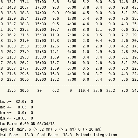
16  13.1  17.4   17:00   8.8    6:30   5.2   0.0   0.0  14.8  45.
17  14.8  20.7   17:00   9.3    6:00   3.8   0.4   0.0   9.8  43.
18  13.8  18.8   14:00   9.9   00:00   4.5   0.0   0.0   5.1  30.
19  12.9  18.4   13:30   9.6    1:30   5.4   0.0   0.0   7.6  35.
20  13.7  18.8   15:30   9.5    4:30   4.6   0.0   0.0   4.3  25.
21  16.4  23.2   16:00  10.7    3:30   3.0   1.1   0.0   6.6  35.
22  16.2  21.5   15:30  11.9    7:00   2.6   0.5   0.0   7.7  29.
23  15.9  21.0   15:00  12.3    7:00   2.8   0.4   0.0   5.6  20.
24  18.3  25.8   15:30  12.6    7:00   2.0   2.0   0.0   4.2  17.
25  20.2  27.9   15:30  14.1    6:00   1.0   2.9   0.0   4.8  20.
26  21.3  29.3   15:30  15.9    7:00   0.4   3.4   0.0   5.1  19.
27  20.6  26.2   16:00  15.7    5:00   0.3   2.6   0.0   5.1  20.
28  20.7  27.7   16:00  15.9    6:30   0.5   2.8   0.0   5.0  22.
29  21.6  29.6   14:30  16.3    4:30   0.4   3.7   0.0   4.3  22.
30  23.7  30.6   16:00  18.2    7:00   0.0   5.4   0.0   5.6  22.
-----------------------------------------------------------------
    15.5  30.6    30     6.2     9   110.4  27.6  22.2   8.0  54.
Max >=  32.0:  0

Max <=   0.0:  0

Min <=   0.0:  0

Min <= -18.0:  0

Max Rain: 6.60 ON 03/04/13

Days of Rain: 6 (> .2 mm) 5 (> 2 mm) 0 (> 20 mm)
