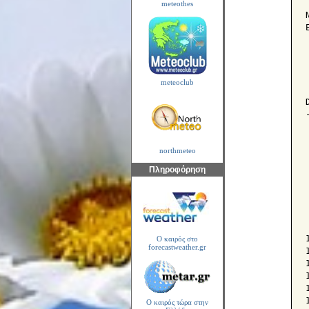
meteothes
meteoclub
northmeteo
Πληροφόρηση
Ο καιρός στο
forecastweather.gr
Ο καιρός τώρα στην