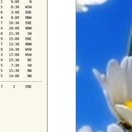
1    9:00     N

5    8:30   WSW

6    3:00   ENE

4    8:00   NNW

7   16:30   ENE

4   20:00   NNW

0   21:30    SW

9   15:00   ENE

7   13:30   NNW

9   14:30   WSW

3   17:00   WSW

9   15:30    NE

5    7:30    SW

5   15:30    NW

5   14:00    NW

--------------------

7     2     ENE
