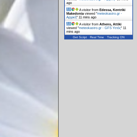
ago
A visitor from
Edessa, Kentriki
Makedonia
viewed "
meteokastro.gr -
Αρχική
"
11 mins ago
A visitor from
Athens, Attiki
viewed "
meteokastro.gr - GFS Υετός
"
11
mins ago
Get Script
Real Time
Tracking ON