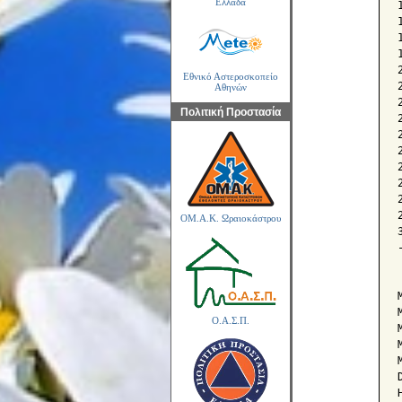
Ελλάδα
Εθνικό Αστεροσκοπείο
Αθηνών
Πολιτική Προστασία
ΟΜ.Α.Κ. Ωραιοκάστρου
Ο.Α.Σ.Π.