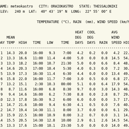
NAME: meteokastro   CITY: ORAIOKASTRO   STATE: THESSALONIKI 

ELEV:   240 m  LAT:  40° 43' 19" N  LONG:  22° 55' 00" E

                   TEMPERATURE (°C), RAIN  (mm), WIND SPEED (km/h
                                      HEAT  COOL        AVG

    MEAN                              DEG   DEG         WIND     
DAY TEMP  HIGH   TIME   LOW    TIME   DAYS  DAYS  RAIN  SPEED HIG
-----------------------------------------------------------------
 1  14.3  20.0   16:00   9.3    7:00   4.2   0.2   0.0   4.2  22.
 2  13.3  16.6   11:00  11.4    4:00   5.0   0.0   0.8  14.5  54.
 3  13.3  18.2   16:00  10.7   21:30   5.0   0.0   6.6   8.4  48.
 4  14.6  20.3   17:00  10.4    5:30   4.0   0.3   0.0   7.2  30.
 5  13.9  17.3   16:30  11.4    6:30   4.4   0.0   0.0  13.4  49.
 6  15.8  22.0   16:00  11.7    7:00   3.0   0.5   0.0   6.8  27.
 7  13.2  15.1    2:30  10.3   00:00   5.1   0.0   6.4  17.9  54.
 8   8.7  11.6   16:00   6.8    8:30   9.7   0.0   3.0  14.3  48.
 9   9.4  14.6   16:00   6.2    7:30   8.8   0.0   2.8   8.7  29.
10  12.3  17.8   16:30   9.2    6:00   6.0   0.0   0.0   3.7  17.
11  14.7  21.6   18:00   9.4    6:30   4.1   0.5   0.0   7.6  40.
12  14.7  19.4   14:30  11.1    8:00   3.7   0.0   0.0   6.1  29.
13  15.9  22.5   16:00  10.9    8:00   3.2   0.7   0.0   3.1  14.
14  15.5  20.5   14:30  12.8   10:00   2.9   0.1   2.6  14.5  54.
15  13.3  17.6   15:00  10.1   23:30   5.0   0.0   0.0  14.0  49.