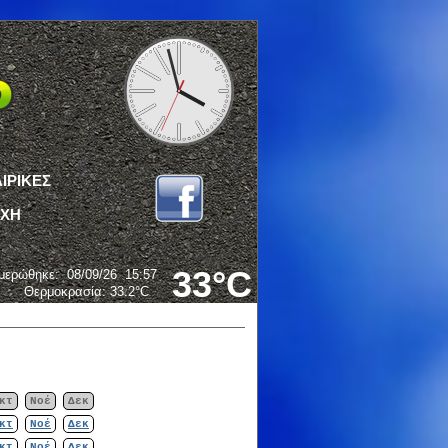
ΙΡΙΚΕΣ
ΟΧΗ
33°C
μερώθηκε
:
08/09/26
15:57
Θερμοκρασία:
33.2°C
κτ
Νοέ
Δεκ
κτ
Νοέ
Δεκ
κτ
Νοέ
Δεκ