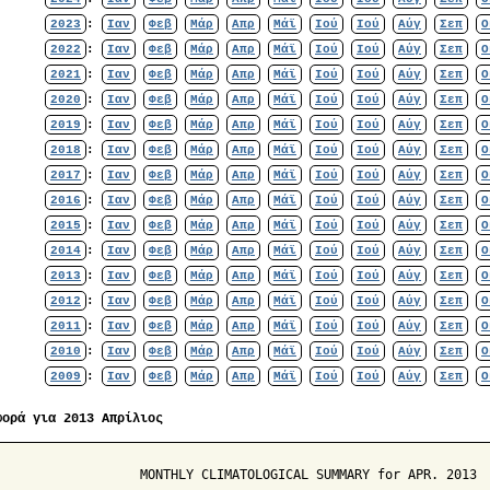
2023
:
Ιαν
Φεβ
Μάρ
Απρ
Μάϊ
Ιού
Ιού
Αύγ
Σεπ
Ο
2022
:
Ιαν
Φεβ
Μάρ
Απρ
Μάϊ
Ιού
Ιού
Αύγ
Σεπ
Ο
2021
:
Ιαν
Φεβ
Μάρ
Απρ
Μάϊ
Ιού
Ιού
Αύγ
Σεπ
Ο
2020
:
Ιαν
Φεβ
Μάρ
Απρ
Μάϊ
Ιού
Ιού
Αύγ
Σεπ
Ο
2019
:
Ιαν
Φεβ
Μάρ
Απρ
Μάϊ
Ιού
Ιού
Αύγ
Σεπ
Ο
2018
:
Ιαν
Φεβ
Μάρ
Απρ
Μάϊ
Ιού
Ιού
Αύγ
Σεπ
Ο
2017
:
Ιαν
Φεβ
Μάρ
Απρ
Μάϊ
Ιού
Ιού
Αύγ
Σεπ
Ο
2016
:
Ιαν
Φεβ
Μάρ
Απρ
Μάϊ
Ιού
Ιού
Αύγ
Σεπ
Ο
2015
:
Ιαν
Φεβ
Μάρ
Απρ
Μάϊ
Ιού
Ιού
Αύγ
Σεπ
Ο
2014
:
Ιαν
Φεβ
Μάρ
Απρ
Μάϊ
Ιού
Ιού
Αύγ
Σεπ
Ο
2013
:
Ιαν
Φεβ
Μάρ
Απρ
Μάϊ
Ιού
Ιού
Αύγ
Σεπ
Ο
2012
:
Ιαν
Φεβ
Μάρ
Απρ
Μάϊ
Ιού
Ιού
Αύγ
Σεπ
Ο
2011
:
Ιαν
Φεβ
Μάρ
Απρ
Μάϊ
Ιού
Ιού
Αύγ
Σεπ
Ο
2010
:
Ιαν
Φεβ
Μάρ
Απρ
Μάϊ
Ιού
Ιού
Αύγ
Σεπ
Ο
2009
:
Ιαν
Φεβ
Μάρ
Απρ
Μάϊ
Ιού
Ιού
Αύγ
Σεπ
Ο
φορά για 2013 Απρίλιος
                   MONTHLY CLIMATOLOGICAL SUMMARY for APR. 2013
