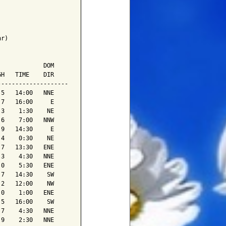
r)

            DOM

H   TIME    DIR

-------------------

5   14:00   NNE

7   16:00     E

3    1:30    NE

6    7:00   NNW

9   14:30     E

4    0:30    NE

7   13:30   ENE

3    4:30   NNE

0    5:30   ENE

7   14:30    SW

2   12:00    NW

0    1:00   ENE

5   16:00    SW

7    4:30   NNE

9    2:30   NNE
