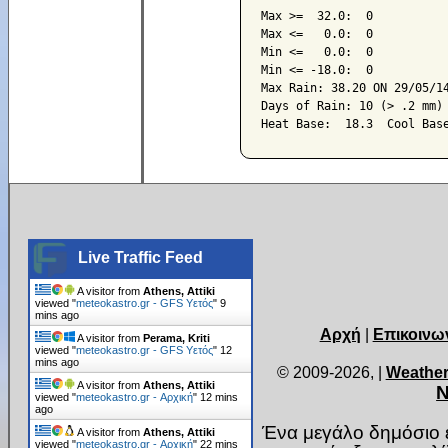
Max >=  32.0:  0

Max <=   0.0:  0

Min <=   0.0:  0

Min <= -18.0:  0

Max Rain: 38.20 ON 29/05/14
Days of Rain: 10 (> .2 mm) 
Live Traffic Feed
A visitor from
Athens, Attiki
viewed "
meteokastro.gr - GFS Υετός
"
9
mins ago
Αρχή
|
Επικοινω
A visitor from
Perama, Kriti
viewed "
meteokastro.gr - GFS Υετός
"
12
mins ago
© 2009-2026,
|
Weather
A visitor from
Athens, Attiki
Ν
viewed "
meteokastro.gr - Αρχική
"
12 mins
ago
Ένα μεγάλο δημόσιο ε
A visitor from
Athens, Attiki
viewed "
meteokastro.gr - Αρχική
"
22 mins