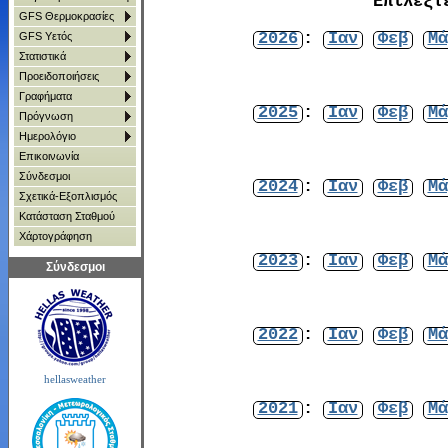
Επιλέξτ
GFS Θερμοκρασίες
2026
:
Ιαν
Φεβ
Μά
GFS Υετός
Στατιστικά
Προειδοποιήσεις
Γραφήματα
2025
:
Ιαν
Φεβ
Μά
Πρόγνωση
Ημερολόγιο
Επικοινωνία
Σύνδεσμοι
2024
:
Ιαν
Φεβ
Μά
Σχετικά-Εξοπλισμός
Κατάσταση Σταθμού
Χάρτoγράφηση
2023
:
Ιαν
Φεβ
Μά
Σύνδεσμοι
2022
:
Ιαν
Φεβ
Μά
hellasweather
2021
:
Ιαν
Φεβ
Μά