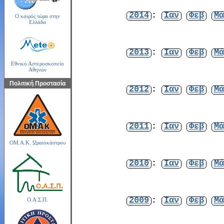
2014
:
Ιαν
Φεβ
Μά
Ο καιρός τώρα στην
Ελλάδα
2013
:
Ιαν
Φεβ
Μά
Εθνικό Αστεροσκοπείο
Αθηνών
Πολιτική Προστασία
2012
:
Ιαν
Φεβ
Μά
2011
:
Ιαν
Φεβ
Μά
ΟΜ.Α.Κ. Ωραιοκάστρου
2010
:
Ιαν
Φεβ
Μά
2009
:
Ιαν
Φεβ
Μά
Ο.Α.Σ.Π.