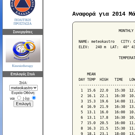
Αναφορά για 2014 Μ
ΠΟΛΙΤΙΚΗ
ΠΡΟΣΤΑΣΙΑ
                   MONTHLY 
Συνεργάτες
NAME: meteokastro   CITY: O
ELEV:   240 m  LAT:  40° 43
                   TEMPERAT
Kinesiotherapy
                           
Επιλογές Στυλ
    MEAN                   
DAY TEMP  HIGH   TIME   LOW
Στύλ:
---------------------------
 1  15.6  22.0   15:30  12.
Ευρεία Οθόνη:
 2  16.1  22.1   16:30  10.
ναι
|
όχι
 3  15.3  19.6   14:00  11.
 4  16.9  21.9   16:30  13.
 5  13.1  16.0   16:00  10.
 6  13.1  17.8   16:30  10.
 7  15.0  20.5   16:00  11.
 8  16.3  21.5   15:30  11.
 9  18.1  23.1   18:00  13.