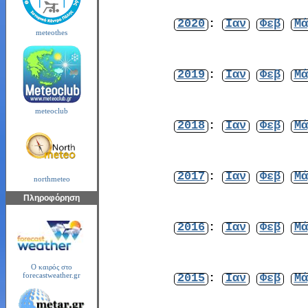
2020
:
Ιαν
Φεβ
Μά
meteothes
2019
:
Ιαν
Φεβ
Μά
meteoclub
2018
:
Ιαν
Φεβ
Μά
2017
:
Ιαν
Φεβ
Μά
northmeteo
Πληροφόρηση
2016
:
Ιαν
Φεβ
Μά
Ο καιρός στο
2015
:
Ιαν
Φεβ
Μά
forecastweather.gr