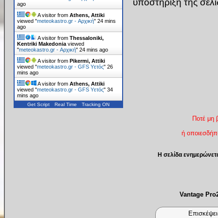
υποστήριξη της σελ
ago
A visitor from
Athens, Attiki
viewed "
meteokastro.gr - Αρχική
"
24 mins
ago
A visitor from
Thessaloniki,
Kentriki Makedonia
viewed
"
meteokastro.gr - Αρχική
"
24 mins ago
A visitor from
Pikermi, Attiki
viewed "
meteokastro.gr - GFS Υετός
"
27
mins ago
A visitor from
Athens, Attiki
viewed "
meteokastro.gr - GFS Υετός
"
34
mins ago
Get Script
Real Time
Tracking ON
Ποτέ μη 
ή οποιεσδήπο
Η σελίδα ενημερώνετ
Vantage Pr
Επισκέψει