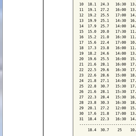
10  18.1  24.3   16:30  13.
11  19.1  27.2   16:00  13.
12  19.2  25.5   17:00  14.
13  19.9  25.1   14:30  16.
14  17.9  25.7   14:00  14.
15  15.0  20.0   17:30  11.
16  15.2  21.0   16:30  11.
17  15.6  22.4   17:00  10.
18  17.3  23.8   16:00  11.
19  18.2  24.6   14:00  13.
20  19.6  25.5   16:00  15.
21  21.6  28.1   16:00  17.
22  22.5  29.6   16:30  17.
23  22.6  28.6   15:00  18.
24  21.8  27.1   14:00  17.
25  22.8  30.7   15:30  17.
26  21.6  28.1   15:30  17.
27  22.3  28.4   15:30  16.
28  23.8  30.3   16:30  18.
29  20.1  27.2   12:00  15.
30  17.6  21.8   17:00  13.
31  18.4  22.3   16:30  14.
---------------------------
    18.4  30.7    25    10.