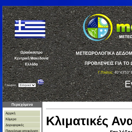
Ωραιόκαστρο
ΜΕΤΕΩΡΟΛΟΓΙΚΑ ΔΕΔΟΜΕ
Κεντρική Μακεδονία
ΠΡΟΒΛΕΨΕΙΣ ΓΙΑ ΤΟ 
Ελλάδα
Γ.Πλάτος:
40°43'53" 
Ε
Γλώσσα:
Περιεχόμενα
Αρχική
Κλιματικές Α
Κάμερα
Δορυφορικές
Παγκόσμια απεικόνιση