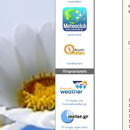
meteothes
meteoclub
northmeteo
Πληροφόρηση
Ο καιρός στο
forecastweather.gr
Ο καιρός τώρα στην