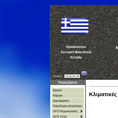
Ωραιόκαστρο
ΜΕ
Κεντρική Μακεδονία
Ελλάδα
Γλώσσα:
Περιεχόμενα
Αρχική
Κλιματικέ
Κάμερα
Δορυφορικές
Παγκόσμια απεικόνιση
GFS Θερμοκρασίες
GFS Υετός