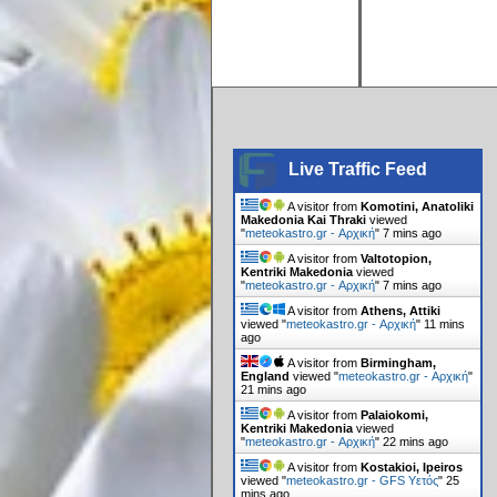
Live Traffic Feed
A visitor from
Komotini, Anatoliki
Makedonia Kai Thraki
viewed
"
meteokastro.gr - Αρχική
"
7 mins ago
A visitor from
Valtotopion,
Kentriki Makedonia
viewed
"
meteokastro.gr - Αρχική
"
7 mins ago
A visitor from
Athens, Attiki
viewed "
meteokastro.gr - Αρχική
"
11 mins
ago
A visitor from
Birmingham,
England
viewed "
meteokastro.gr - Αρχική
"
21 mins ago
A visitor from
Palaiokomi,
Kentriki Makedonia
viewed
"
meteokastro.gr - Αρχική
"
22 mins ago
A visitor from
Kostakioi, Ipeiros
viewed "
meteokastro.gr - GFS Υετός
"
25
mins ago