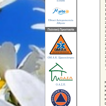
Ελλάδα
Εθνικό Αστεροσκοπείο
Αθηνών
Πολιτική Προστασία
ΟΜ.Α.Κ. Ωραιοκάστρου
Ο.Α.Σ.Π.