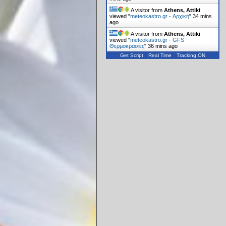
A visitor from
Athens, Attiki
viewed "
meteokastro.gr - Αρχική
"
34 mins
ago
A visitor from
Athens, Attiki
viewed "
meteokastro.gr - GFS
Θερμοκρασίες
"
36 mins ago
Get Script
Real Time
Tracking ON