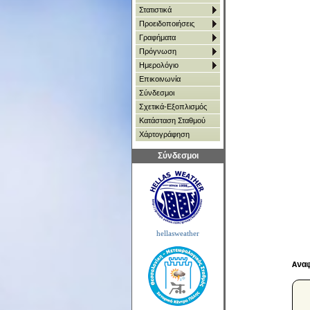
Στατιστικά
Προειδοποιήσεις
Γραφήματα
Πρόγνωση
Ημερολόγιο
Επικοινωνία
Σύνδεσμοι
Σχετικά-Εξοπλισμός
Κατάσταση Σταθμού
Χάρτoγράφηση
Σύνδεσμοι
hellasweather
Ανα