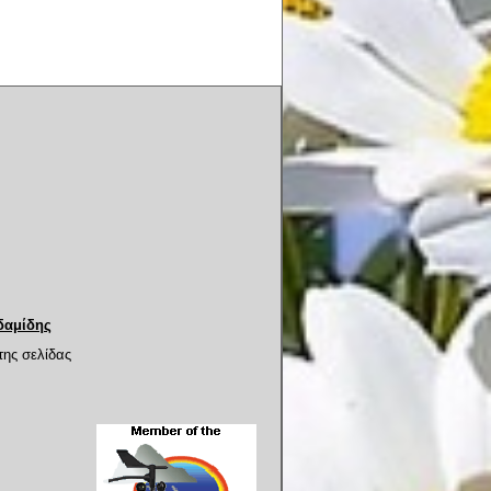
δαμίδης
της σελίδας