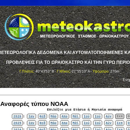
ΤΕΩΡΟΛΟΓΙΚΑ ΔΕΔΟΜΕΝΑ ΚΑΙ ΑΥΤΟΜΑΤΟΠΟΙΗΜΕΝΕΣ ΚΑ
ΠΡΟΒΛΕΨΕΙΣ ΓΙΑ ΤΟ ΩΡΑΙΟΚΑΣΤΡΟ ΚΑΙ ΤΗΝ ΓΥΡΩ ΠΕΡΙ
Γ.Πλάτος:
40°43'53" Β -
Γ.Μήκος:
22°55'10" Α -
Υψόμετρο:
270m
Ενη
ς Αναφορές τύπου NOAA
Επιλέξτε μια Ετήσια ή Μηνιαία αναφορά
2026
:
Ιαν
Φεβ
Μάρ
Απρ
Μάϊ
Ιού
Ιού
Αύγ
Σεπ
Ο
2025
:
Ιαν
Φεβ
Μάρ
Απρ
Μάϊ
Ιού
Ιού
Αύγ
Σεπ
Ο
2024
:
Ιαν
Φεβ
Μάρ
Απρ
Μάϊ
Ιού
Ιού
Αύγ
Σεπ
Ο