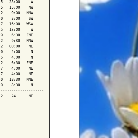
5   23:00     W

5   15:00    NW

2    9:00   NNW

0    3:00    SW

7   16:00   WSW

5   13:00     W

9    6:30   ENE

2    9:30   NNW

2   00:00    NE

0    2:00     N

5    4:00     N

2    6:30   ENE

7    4:00    NE

7    4:00    NE

0   18:30   NNE

0    8:30     N

--------------------

2    24      NE
