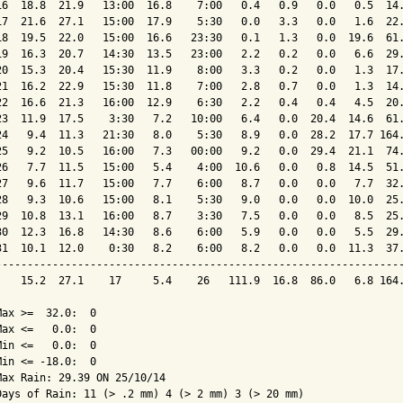
16  18.8  21.9   13:00  16.8    7:00   0.4   0.9   0.0   0.5  14.
17  21.6  27.1   15:00  17.9    5:30   0.0   3.3   0.0   1.6  22.
18  19.5  22.0   15:00  16.6   23:30   0.1   1.3   0.0  19.6  61.
19  16.3  20.7   14:30  13.5   23:00   2.2   0.2   0.0   6.6  29.
20  15.3  20.4   15:30  11.9    8:00   3.3   0.2   0.0   1.3  17.
21  16.2  22.9   15:30  11.8    7:00   2.8   0.7   0.0   1.3  14.
22  16.6  21.3   16:00  12.9    6:30   2.2   0.4   0.4   4.5  20.
23  11.9  17.5    3:30   7.2   10:00   6.4   0.0  20.4  14.6  61.
24   9.4  11.3   21:30   8.0    5:30   8.9   0.0  28.2  17.7 164.
25   9.2  10.5   16:00   7.3   00:00   9.2   0.0  29.4  21.1  74.
26   7.7  11.5   15:00   5.4    4:00  10.6   0.0   0.8  14.5  51.
27   9.6  11.7   15:00   7.7    6:00   8.7   0.0   0.0   7.7  32.
28   9.3  10.6   15:00   8.1    5:30   9.0   0.0   0.0  10.0  25.
29  10.8  13.1   16:00   8.7    3:30   7.5   0.0   0.0   8.5  25.
30  12.3  16.8   14:30   8.6    6:00   5.9   0.0   0.0   5.5  29.
31  10.1  12.0    0:30   8.2    6:00   8.2   0.0   0.0  11.3  37.
-----------------------------------------------------------------
    15.2  27.1    17     5.4    26   111.9  16.8  86.0   6.8 164.
Max >=  32.0:  0

Max <=   0.0:  0

Min <=   0.0:  0

Min <= -18.0:  0

Max Rain: 29.39 ON 25/10/14

Days of Rain: 11 (> .2 mm) 4 (> 2 mm) 3 (> 20 mm)
