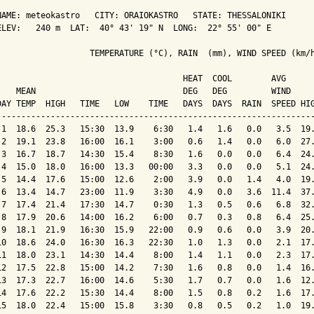
NAME: meteokastro   CITY: ORAIOKASTRO   STATE: THESSALONIKI 

ELEV:   240 m  LAT:  40° 43' 19" N  LONG:  22° 55' 00" E

                   TEMPERATURE (°C), RAIN  (mm), WIND SPEED (km/h
                                      HEAT  COOL        AVG

    MEAN                              DEG   DEG         WIND     
DAY TEMP  HIGH   TIME   LOW    TIME   DAYS  DAYS  RAIN  SPEED HIG
-----------------------------------------------------------------
 1  18.6  25.3   15:30  13.9    6:30   1.4   1.6   0.0   3.5  19.
 2  19.1  23.8   16:00  16.1    3:00   0.6   1.4   0.0   6.0  27.
 3  16.7  18.7   14:30  15.4    8:30   1.6   0.0   0.0   6.4  24.
 4  15.0  18.0   16:00  13.3   00:00   3.3   0.0   0.0   5.1  24.
 5  14.4  17.6   15:00  12.6    2:00   3.9   0.0   1.4   4.0  19.
 6  13.4  14.7   23:00  11.9    3:30   4.9   0.0   3.6  11.4  37.
 7  17.4  21.4   17:30  14.7    0:30   1.3   0.5   0.6   6.8  32.
 8  17.9  20.6   14:00  16.2    6:00   0.7   0.3   0.8   6.4  25.
 9  18.1  21.9   16:30  15.9   22:00   0.9   0.6   0.0   3.9  20.
10  18.6  24.0   16:30  16.3   22:30   1.0   1.3   0.0   2.1  17.
11  18.0  23.1   14:30  14.4    8:00   1.4   1.1   0.0   2.3  17.
12  17.5  22.8   15:00  14.2    7:30   1.6   0.8   0.0   1.4  16.
13  17.3  22.7   16:00  14.6    5:30   1.7   0.7   0.0   1.6  12.
14  17.6  22.2   15:30  14.4    8:00   1.5   0.8   0.2   1.6  17.
15  18.0  22.4   15:00  15.8    3:30   0.8   0.5   0.2   1.0  19.