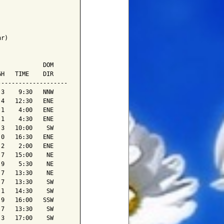
r)

            DOM

H   TIME    DIR

-------------------

3    9:30   NNW

4   12:30   ENE

1    4:00   ENE

1    4:30   ENE

3   10:00    SW

0   16:30   ENE

2    2:00   ENE

7   15:00    NE

9    5:30    NE

7   13:30    NE

7   13:30    SW

1   14:30    SW

9   16:00   SSW

7   13:30    SW

3   17:00    SW
