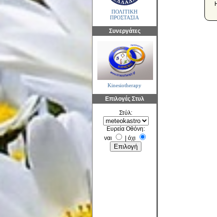
ΠΟΛΙΤΙΚΗ
ΠΡΟΣΤΑΣΙΑ
Συνεργάτες
Kinesiotherapy
Επιλογές Στυλ
Στύλ:
Ευρεία Οθόνη:
ναι
|
όχι