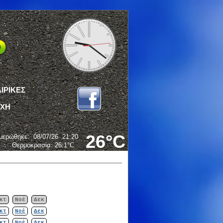
ΙΡΙΚΕΣ
ΟΧΗ
26°C
μερώθηκε
:
08/07/26
21:20
Θερμοκρασία:
26.1°C
κτ
Νοέ
Δεκ
κτ
Νοέ
Δεκ
κτ
Νοέ
Δεκ