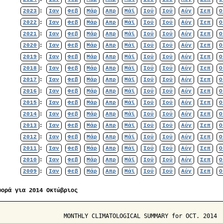
2023
:
Ιαν
Φεβ
Μάρ
Απρ
Μάϊ
Ιού
Ιού
Αύγ
Σεπ
Ο
2022
:
Ιαν
Φεβ
Μάρ
Απρ
Μάϊ
Ιού
Ιού
Αύγ
Σεπ
Ο
2021
:
Ιαν
Φεβ
Μάρ
Απρ
Μάϊ
Ιού
Ιού
Αύγ
Σεπ
Ο
2020
:
Ιαν
Φεβ
Μάρ
Απρ
Μάϊ
Ιού
Ιού
Αύγ
Σεπ
Ο
2019
:
Ιαν
Φεβ
Μάρ
Απρ
Μάϊ
Ιού
Ιού
Αύγ
Σεπ
Ο
2018
:
Ιαν
Φεβ
Μάρ
Απρ
Μάϊ
Ιού
Ιού
Αύγ
Σεπ
Ο
2017
:
Ιαν
Φεβ
Μάρ
Απρ
Μάϊ
Ιού
Ιού
Αύγ
Σεπ
Ο
2016
:
Ιαν
Φεβ
Μάρ
Απρ
Μάϊ
Ιού
Ιού
Αύγ
Σεπ
Ο
2015
:
Ιαν
Φεβ
Μάρ
Απρ
Μάϊ
Ιού
Ιού
Αύγ
Σεπ
Ο
2014
:
Ιαν
Φεβ
Μάρ
Απρ
Μάϊ
Ιού
Ιού
Αύγ
Σεπ
Ο
2013
:
Ιαν
Φεβ
Μάρ
Απρ
Μάϊ
Ιού
Ιού
Αύγ
Σεπ
Ο
2012
:
Ιαν
Φεβ
Μάρ
Απρ
Μάϊ
Ιού
Ιού
Αύγ
Σεπ
Ο
2011
:
Ιαν
Φεβ
Μάρ
Απρ
Μάϊ
Ιού
Ιού
Αύγ
Σεπ
Ο
2010
:
Ιαν
Φεβ
Μάρ
Απρ
Μάϊ
Ιού
Ιού
Αύγ
Σεπ
Ο
2009
:
Ιαν
Φεβ
Μάρ
Απρ
Μάϊ
Ιού
Ιού
Αύγ
Σεπ
Ο
φορά για 2014 Οκτώβριος
                   MONTHLY CLIMATOLOGICAL SUMMARY for OCT. 2014
