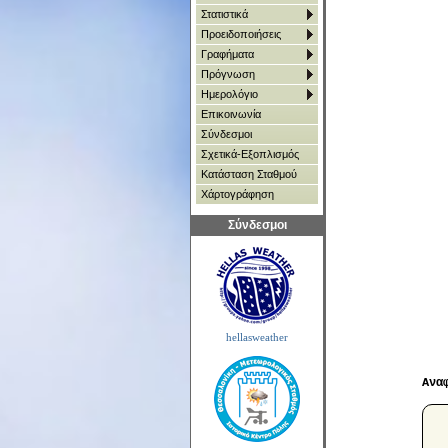
Στατιστικά
Προειδοποιήσεις
Γραφήματα
Πρόγνωση
Ημερολόγιο
Επικοινωνία
Σύνδεσμοι
Σχετικά-Εξοπλισμός
Κατάσταση Σταθμού
Χάρτoγράφηση
Σύνδεσμοι
hellasweather
Ανα