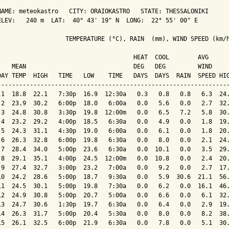
NAME: meteokastro   CITY: ORAIOKASTRO   STATE: THESSALONIKI 

ELEV:   240 m  LAT:  40° 43' 19" N  LONG:  22° 55' 00" E

                   TEMPERATURE (°C), RAIN  (mm), WIND SPEED (km/h
                                      HEAT  COOL        AVG

    MEAN                              DEG   DEG         WIND     
DAY TEMP  HIGH   TIME   LOW    TIME   DAYS  DAYS  RAIN  SPEED HIG
-----------------------------------------------------------------
 1  18.8  22.1   7:30p  16.9  12:30a   0.3   0.8   0.8   6.3  24.
 2  23.9  30.2   6:00p  18.0   6:00a   0.0   5.6   0.0   2.7  32.
 3  24.8  30.8   3:30p  19.8  12:00m   0.0   6.5   7.2   5.8  30.
 4  23.2  29.2   4:00p  18.5   6:30a   0.0   4.9   0.0   1.8  19.
 5  24.3  31.1   4:30p  19.0   6:00a   0.0   6.1   0.0   1.8  20.
 6  26.3  32.8   6:00p  19.8   6:30a   0.0   8.0   0.0   2.1  24.
 7  28.4  34.0   5:00p  23.6   6:30a   0.0  10.1   0.0   3.5  29.
 8  29.1  35.1   4:00p  24.5  12:00m   0.0  10.8   0.0   2.4  20.
 9  27.4  32.7   3:00p  23.2   7:00a   0.0   9.2   0.0   2.7  17.
10  24.2  28.6   5:00p  18.7   9:30a   0.0   5.9  30.6  21.1  56.
11  24.5  30.1   5:00p  19.8   7:30a   0.0   6.2   0.0  16.1  46.
12  24.9  30.8   5:00p  20.7   5:00a   0.0   6.6   0.0   6.1  32.
13  24.7  30.6   1:30p  19.7   6:30a   0.0   6.4   0.0   2.9  19.
14  26.3  31.7   5:00p  20.4   5:30a   0.0   8.0   0.0   8.2  38.
15  26.1  32.5   6:00p  21.9   6:30a   0.0   7.8   0.0   5.1  30.