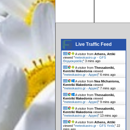
Live Traffic Feed
A visitor from
Athens, Attiki
viewed "
meteokastro.gr - GFS
Θερμοκρασίες
"
3 mins ago
A visitor from
Thessaloniki,
Kentriki Makedonia
viewed
"
meteokastro.gr - Αρχική
"
6 mins ago
A visitor from
Nea Michaniona,
Kentriki Makedonia
viewed
"
meteokastro.gr - Αρχική
"
7 mins ago
A visitor from
Thessaloniki,
Kentriki Makedonia
viewed
"
meteokastro.gr - Αρχική
"
9 mins ago
A visitor from
Thessaloniki,
Kentriki Makedonia
viewed
"
meteokastro.gr - Αρχική
"
13 mins ago
A visitor from
Athens, Attiki
viewed "
meteokastro.gr - GFS Υετός
"
22
mins ago