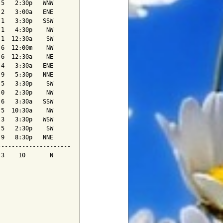
5   2:30p   WNW

2   3:00a   ENE

1   3:30p   SSW

1   4:30p    NW

1  12:30a    SW

6  12:00m    NW

6  12:30a    NE

4   3:30a   ENE

9   5:30p   NNE

5   3:30p    SW

0   2:30p    NW

6   3:30a   SSW

5  10:30a    NW

3   3:30p   WSW

5   2:30p    SW

9   8:30p   NNE

--------------------

3    10       N
