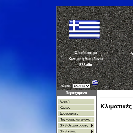
Ωραιόκαστρο
ΜΕ
Κεντρική Μακεδονία
Ελλάδα
Γλώσσα:
Περιεχόμενα
Αρχική
Κλιματικέ
Κάμερα
Δορυφορικές
Παγκόσμια απεικόνιση
GFS Θερμοκρασίες
GFS Υετός