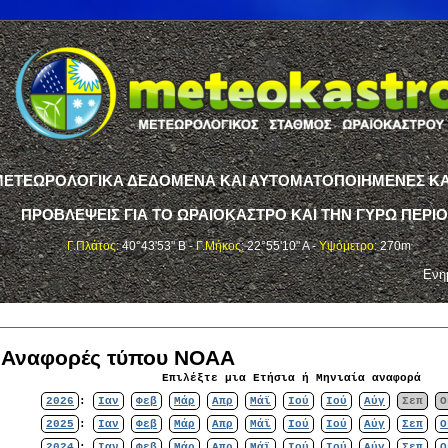
ΤΕΩΡΟΛΟΓΙΚΑ ΔΕΔΟΜΕΝΑ ΚΑΙ ΑΥΤΟΜΑΤΟΠΟΙΗΜΕΝΕΣ ΚΑ
ΠΡΟΒΛΕΨΕΙΣ ΓΙΑ ΤΟ ΩΡΑΙΟΚΑΣΤΡΟ ΚΑΙ ΤΗΝ ΓΥΡΩ ΠΕΡΙ
Γ.Πλάτος:
40°43'53" Β -
Γ.Μήκος:
22°55'10" Α -
Υψόμετρο:
270m
Ενη
ς Αναφορές τύπου NOAA
Επιλέξτε μια Ετήσια ή Μηνιαία αναφορά
2026
:
Ιαν
Φεβ
Μάρ
Απρ
Μάϊ
Ιού
Ιού
Αύγ
Σεπ
Ο
2025
:
Ιαν
Φεβ
Μάρ
Απρ
Μάϊ
Ιού
Ιού
Αύγ
Σεπ
Ο
2024
:
Ιαν
Φεβ
Μάρ
Απρ
Μάϊ
Ιού
Ιού
Αύγ
Σεπ
Ο