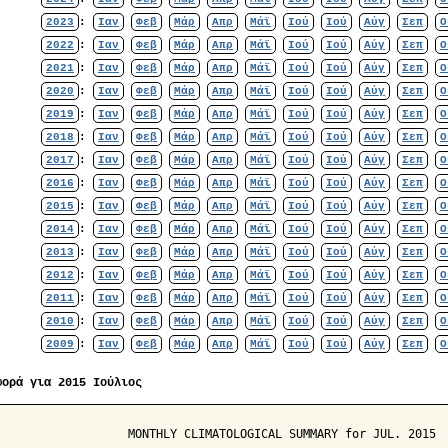
2023
:
Ιαν
Φεβ
Μάρ
Απρ
Μάϊ
Ιού
Ιού
Αύγ
Σεπ
Ο
2022
:
Ιαν
Φεβ
Μάρ
Απρ
Μάϊ
Ιού
Ιού
Αύγ
Σεπ
Ο
2021
:
Ιαν
Φεβ
Μάρ
Απρ
Μάϊ
Ιού
Ιού
Αύγ
Σεπ
Ο
2020
:
Ιαν
Φεβ
Μάρ
Απρ
Μάϊ
Ιού
Ιού
Αύγ
Σεπ
Ο
2019
:
Ιαν
Φεβ
Μάρ
Απρ
Μάϊ
Ιού
Ιού
Αύγ
Σεπ
Ο
2018
:
Ιαν
Φεβ
Μάρ
Απρ
Μάϊ
Ιού
Ιού
Αύγ
Σεπ
Ο
2017
:
Ιαν
Φεβ
Μάρ
Απρ
Μάϊ
Ιού
Ιού
Αύγ
Σεπ
Ο
2016
:
Ιαν
Φεβ
Μάρ
Απρ
Μάϊ
Ιού
Ιού
Αύγ
Σεπ
Ο
2015
:
Ιαν
Φεβ
Μάρ
Απρ
Μάϊ
Ιού
Ιού
Αύγ
Σεπ
Ο
2014
:
Ιαν
Φεβ
Μάρ
Απρ
Μάϊ
Ιού
Ιού
Αύγ
Σεπ
Ο
2013
:
Ιαν
Φεβ
Μάρ
Απρ
Μάϊ
Ιού
Ιού
Αύγ
Σεπ
Ο
2012
:
Ιαν
Φεβ
Μάρ
Απρ
Μάϊ
Ιού
Ιού
Αύγ
Σεπ
Ο
2011
:
Ιαν
Φεβ
Μάρ
Απρ
Μάϊ
Ιού
Ιού
Αύγ
Σεπ
Ο
2010
:
Ιαν
Φεβ
Μάρ
Απρ
Μάϊ
Ιού
Ιού
Αύγ
Σεπ
Ο
2009
:
Ιαν
Φεβ
Μάρ
Απρ
Μάϊ
Ιού
Ιού
Αύγ
Σεπ
Ο
φορά για 2015 Ιούλιος
                   MONTHLY CLIMATOLOGICAL SUMMARY for JUL. 2015
