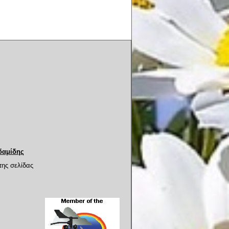
δαμίδης
της σελίδας