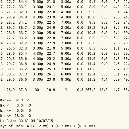
16  27.7  34.4   5:00p  21.8   3:30a   0.0   9.4   0.0   2.6  22.
17  27.2  33.1   3:30p  23.1   5:00a   0.0   8.9   0.0   4.3  32.
18  27.3  32.9   3:30p  22.8   4:30a   0.0   9.0   0.0   3.1  24.
19  28.9  34.8   4:30p  23.9   4:30a   0.0  10.6   0.0   2.6  24.
20  28.1  34.1   4:00p  22.5   7:00a   0.0   9.8   0.0   4.2  24.
21  30.5  36.7   2:00p  24.9   2:30a   0.0  12.2   0.0   3.2  30.
22  28.8  33.7   2:30p  25.6   7:00a   0.0  10.5   0.0   3.4  30.
23  27.2  33.2   3:00p  22.8   7:00a   0.0   8.9   0.0   5.3  27.
24  26.9  32.2   3:30p  22.9   7:00a   0.0   8.6   0.0   2.6  20.
25  26.6  32.3   3:30p  21.9   5:30a   0.0   8.3   0.0   1.1  22.
26  28.6  35.4   4:30p  22.7   6:00a   0.0  10.2   0.0   3.7  29.
27  29.3  35.6   4:00p  25.2   5:30a   0.0  11.0   0.0   5.3  30.
28  29.7  36.8   4:30p  24.9   7:00a   0.0  11.4   0.0   2.6  22.
29  30.1  36.2   4:00p  25.3   7:00a   0.0  11.8   0.0   2.7  19.
30  30.7  37.3   3:30p  26.1   6:00a   0.0  12.4   0.0   3.1  22.
31  29.6  36.6   3:30p  23.8   8:30p   0.0  11.2   4.4   6.9  49.
-----------------------------------------------------------------
    26.9  37.3    30    16.9     1     0.3 267.2  43.0   4.7  56.
Max >=  32.0: 21

Max <=   0.0:  0

Min <=   0.0:  0

Min <= -18.0:  0

Max Rain: 30.61 ON 10/07/15

Days of Rain: 4 (> .2 mm) 3 (> 2 mm) 1 (> 20 mm)
