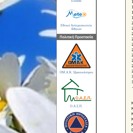
Ελλάδα
Εθνικό Αστεροσκοπείο
Αθηνών
Πολιτική Προστασία
ΟΜ.Α.Κ. Ωραιοκάστρου
Ο.Α.Σ.Π.