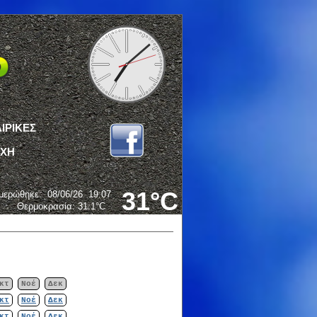
ΙΡΙΚΕΣ
ΟΧΗ
31°C
μερώθηκε
:
08/06/26
19:07
Θερμοκρασία:
31.1°C
κτ
Νοέ
Δεκ
κτ
Νοέ
Δεκ
κτ
Νοέ
Δεκ