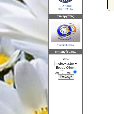
ΠΟΛΙΤΙΚΗ
ΠΡΟΣΤΑΣΙΑ
Συνεργάτες
Kinesiotherapy
Επιλογές Στυλ
Στύλ:
Ευρεία Οθόνη:
ναι
|
όχι