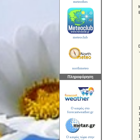
meteothes
meteoclub
northmeteo
Πληροφόρηση
Ο καιρός στο
forecastweather.gr
Ο καιρός τώρα στην