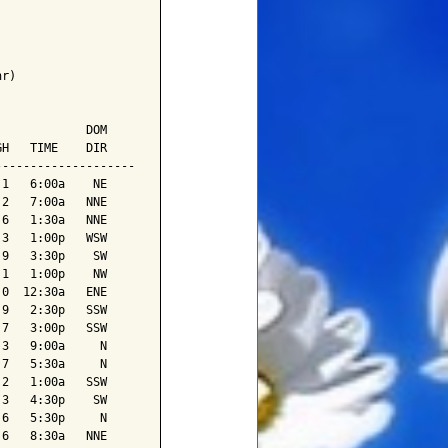
r)

            DOM

H   TIME    DIR

-------------------

1   6:00a    NE

2   7:00a   NNE

6   1:30a   NNE

3   1:00p   WSW

9   3:30p    SW

1   1:00p    NW

0  12:30a   ENE

9   2:30p   SSW

7   3:00p   SSW

3   9:00a     N

7   5:30a     N

2   1:00a   SSW

3   4:30p    SW

6   5:30p     N

6   8:30a   NNE
