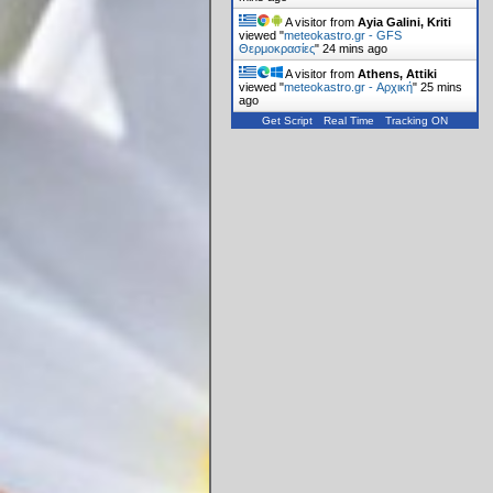
A visitor from
Ayia Galini, Kriti
viewed "
meteokastro.gr - GFS
Θερμοκρασίες
"
24 mins ago
A visitor from
Athens, Attiki
viewed "
meteokastro.gr - Αρχική
"
25 mins
ago
Get Script
Real Time
Tracking ON