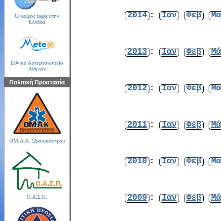
2014
:
Ιαν
Φεβ
Μά
Ο καιρός τώρα στην
Ελλάδα
2013
:
Ιαν
Φεβ
Μά
Εθνικό Αστεροσκοπείο
Αθηνών
Πολιτική Προστασία
2012
:
Ιαν
Φεβ
Μά
2011
:
Ιαν
Φεβ
Μά
ΟΜ.Α.Κ. Ωραιοκάστρου
2010
:
Ιαν
Φεβ
Μά
2009
:
Ιαν
Φεβ
Μά
Ο.Α.Σ.Π.