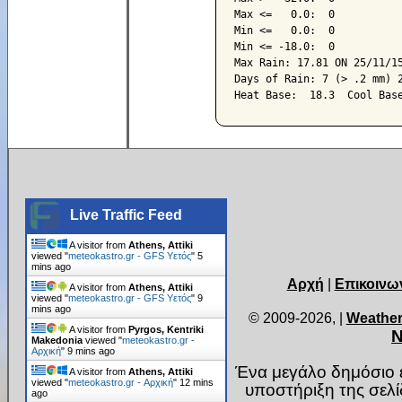
Max <=   0.0:  0

Min <=   0.0:  0

Min <= -18.0:  0

Max Rain: 17.81 ON 25/11/15
Days of Rain: 7 (> .2 mm) 2
Live Traffic Feed
A visitor from
Athens, Attiki
viewed "
meteokastro.gr - GFS Υετός
"
6
mins ago
Αρχή
|
Επικοινω
A visitor from
Athens, Attiki
viewed "
meteokastro.gr - GFS Υετός
"
9
mins ago
© 2009-2026,
|
Weather
A visitor from
Pyrgos, Kentriki
Ν
Makedonia
viewed "
meteokastro.gr -
Αρχική
"
9 mins ago
Ένα μεγάλο δημόσιο ε
A visitor from
Athens, Attiki
viewed "
meteokastro.gr - Αρχική
"
12 mins
υποστήριξη της σελ
ago