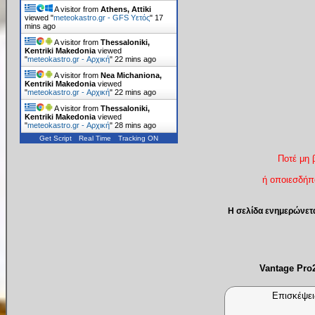
A visitor from
Athens, Attiki
viewed "
meteokastro.gr - GFS Υετός
"
17
mins ago
A visitor from
Thessaloniki,
Kentriki Makedonia
viewed
"
meteokastro.gr - Αρχική
"
22 mins ago
A visitor from
Nea Michaniona,
Kentriki Makedonia
viewed
"
meteokastro.gr - Αρχική
"
22 mins ago
A visitor from
Thessaloniki,
Kentriki Makedonia
viewed
"
meteokastro.gr - Αρχική
"
28 mins ago
Get Script
Real Time
Tracking ON
Ποτέ μη 
ή οποιεσδήπο
Η σελίδα ενημερώνετ
Vantage Pr
Επισκέψει