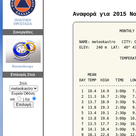
Αναφορά για 2015 Ν
ΠΟΛΙΤΙΚΗ
ΠΡΟΣΤΑΣΙΑ
                   MONTHLY 
Συνεργάτες
NAME: meteokastro   CITY: O
ELEV:   240 m  LAT:  40° 43
                   TEMPERAT
Kinesiotherapy
                           
Επιλογές Στυλ
    MEAN                   
DAY TEMP  HIGH   TIME   LOW
Στύλ:
---------------------------
 1  10.4  14.9   3:00p   7.
Ευρεία Οθόνη:
 2  11.3  16.7   2:30p   7.
ναι
|
όχι
 3  13.7  18.9   3:30p   9.
 4  13.8  19.3   2:30p   9.
 5  13.4  19.1   2:30p   9.
 6  13.8  19.6   3:00p  10.
 7  13.5  17.7   2:30p  10.
 8  14.1  18.4   3:00p   9.
 9  18.1  22.4   3:30p  12.