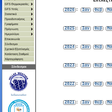
Επιλέξτ
GFS Θερμοκρασίες
2026
:
Ιαν
Φεβ
Μά
GFS Υετός
Στατιστικά
Προειδοποιήσεις
Γραφήματα
2025
:
Ιαν
Φεβ
Μά
Πρόγνωση
Ημερολόγιο
Επικοινωνία
Σύνδεσμοι
2024
:
Ιαν
Φεβ
Μά
Σχετικά-Εξοπλισμός
Κατάσταση Σταθμού
Χάρτoγράφηση
2023
:
Ιαν
Φεβ
Μά
Σύνδεσμοι
2022
:
Ιαν
Φεβ
Μά
hellasweather
2021
:
Ιαν
Φεβ
Μά