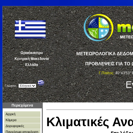
Ωραιόκαστρο
ΜΕΤΕΩΡΟΛΟΓΙΚΑ ΔΕΔΟΜΕ
Κεντρική Μακεδονία
ΠΡΟΒΛΕΨΕΙΣ ΓΙΑ ΤΟ 
Ελλάδα
Γ.Πλάτος:
40°43'53" 
Ε
Γλώσσα:
Περιεχόμενα
Αρχική
Κλιματικές Α
Κάμερα
Δορυφορικές
Παγκόσμια απεικόνιση