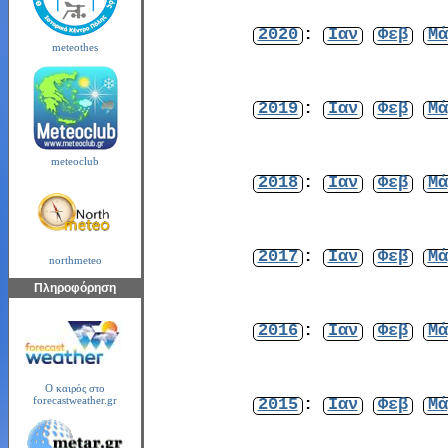
2020
:
Ιαν
Φεβ
Μά
meteothes
2019
:
Ιαν
Φεβ
Μά
meteoclub
2018
:
Ιαν
Φεβ
Μά
2017
:
Ιαν
Φεβ
Μά
northmeteo
Πληροφόρηση
2016
:
Ιαν
Φεβ
Μά
Ο καιρός στο
2015
:
Ιαν
Φεβ
Μά
forecastweather.gr