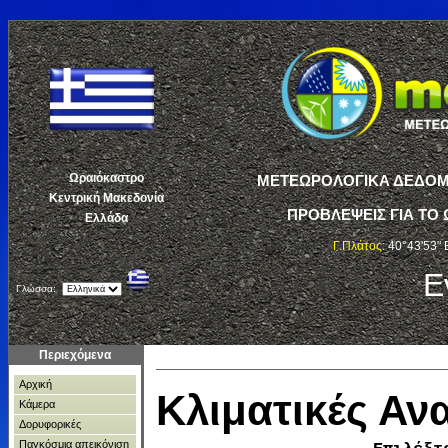
Ωραιόκαστρο
ΜΕΤΕΩΡΟΛΟΓΙΚΑ ΔΕΔΟΜΕ
Κεντρική Μακεδονία
ΠΡΟΒΛΕΨΕΙΣ ΓΙΑ ΤΟ 
Ελλάδα
Γ.Πλάτος:
40°43'53" 
Ε
Γλώσσα:
Περιεχόμενα
Αρχική
Κλιματικές Α
Κάμερα
Δορυφορικές
Παγκόσμια απεικόνιση