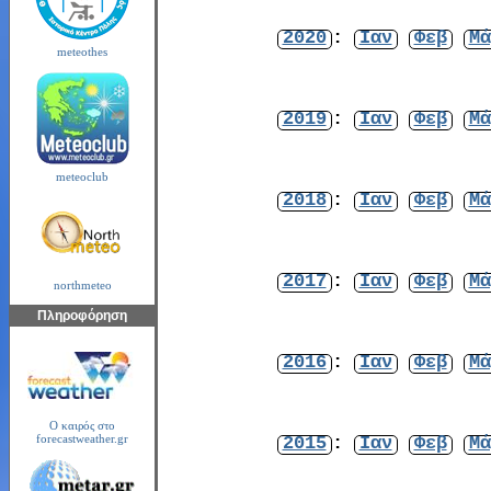
2020
:
Ιαν
Φεβ
Μά
meteothes
2019
:
Ιαν
Φεβ
Μά
meteoclub
2018
:
Ιαν
Φεβ
Μά
2017
:
Ιαν
Φεβ
Μά
northmeteo
Πληροφόρηση
2016
:
Ιαν
Φεβ
Μά
Ο καιρός στο
2015
:
Ιαν
Φεβ
Μά
forecastweather.gr