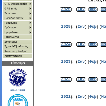
Επιλέξτ
GFS Θερμοκρασίες
2026
:
Ιαν
Φεβ
Μά
GFS Υετός
Στατιστικά
Προειδοποιήσεις
Γραφήματα
2025
:
Ιαν
Φεβ
Μά
Πρόγνωση
Ημερολόγιο
Επικοινωνία
Σύνδεσμοι
2024
:
Ιαν
Φεβ
Μά
Σχετικά-Εξοπλισμός
Κατάσταση Σταθμού
Χάρτoγράφηση
2023
:
Ιαν
Φεβ
Μά
Σύνδεσμοι
2022
:
Ιαν
Φεβ
Μά
hellasweather
2021
:
Ιαν
Φεβ
Μά