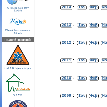
2014
:
Ιαν
Φεβ
Μά
Ο καιρός τώρα στην
Ελλάδα
2013
:
Ιαν
Φεβ
Μά
Εθνικό Αστεροσκοπείο
Αθηνών
Πολιτική Προστασία
2012
:
Ιαν
Φεβ
Μά
2011
:
Ιαν
Φεβ
Μά
ΟΜ.Α.Κ. Ωραιοκάστρου
2010
:
Ιαν
Φεβ
Μά
2009
:
Ιαν
Φεβ
Μά
Ο.Α.Σ.Π.