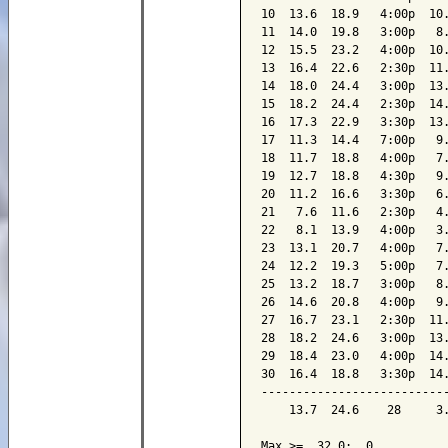
10  13.6  18.9   4:00p  10.
11  14.0  19.8   3:00p   8.
12  15.5  23.2   4:00p  10.
13  16.4  22.6   2:30p  11.
14  18.0  24.4   3:00p  13.
15  18.2  24.4   2:30p  14.
16  17.3  22.9   3:30p  13.
17  11.3  14.4   7:00p   9.
18  11.7  18.8   4:00p   7.
19  12.7  18.8   4:30p   9.
20  11.2  16.6   3:30p   6.
21   7.6  11.6   2:30p   4.
22   8.1  13.9   4:00p   3.
23  13.1  20.7   4:00p   7.
24  12.2  19.3   5:00p   7.
25  13.2  18.7   3:00p   8.
26  14.6  20.8   4:00p   9.
27  16.7  23.1   2:30p  11.
28  18.2  24.6   3:00p  13.
29  18.4  23.0   4:00p  14.
30  16.4  18.8   3:30p  14.
---------------------------
    13.7  24.6    28     3.
Max >=  32.0:  0
