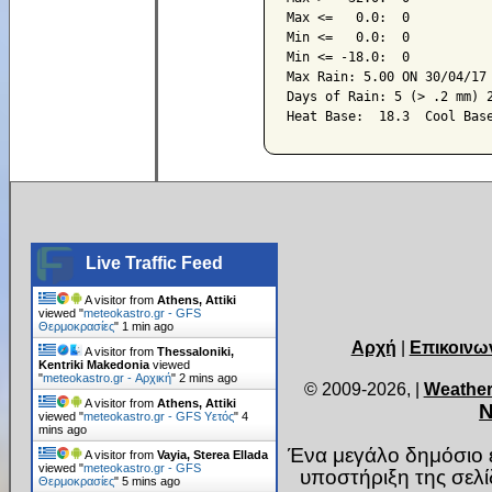
Max <=   0.0:  0

Min <=   0.0:  0

Min <= -18.0:  0

Max Rain: 5.00 ON 30/04/17

Days of Rain: 5 (> .2 mm) 2
Live Traffic Feed
A visitor from
Athens, Attiki
viewed "
meteokastro.gr - GFS
Θερμοκρασίες
"
1 min ago
Αρχή
|
Επικοινω
A visitor from
Thessaloniki,
Kentriki Makedonia
viewed
"
meteokastro.gr - Αρχική
"
2 mins ago
© 2009-2026,
|
Weather
A visitor from
Athens, Attiki
Ν
viewed "
meteokastro.gr - GFS Υετός
"
4
mins ago
Ένα μεγάλο δημόσιο ε
A visitor from
Vayia, Sterea Ellada
viewed "
meteokastro.gr - GFS
υποστήριξη της σελ
Θερμοκρασίες
"
5 mins ago