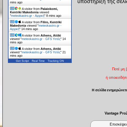
υποστήριξη της σελ
mins ago
A visitor from
Palaiokomi,
Kentriki Makedonia
viewed
"
meteokastro.gr - Αρχική
"
8 mins ago
A visitor from
Filiro, Kentriki
Makedonia
viewed "
meteokastro.gr -
Αρχική
"
14 mins ago
A visitor from
Athens, Attiki
viewed "
meteokastro.gr - GFS Υετός
"
14
mins ago
A visitor from
Athens, Attiki
viewed "
meteokastro.gr - GFS Υετός
"
21
mins ago
Get Script
Real Time
Tracking ON
Ποτέ μη 
ή οποιεσδήπο
Η σελίδα ενημερώνετ
Vantage Pr
Επισκέψει