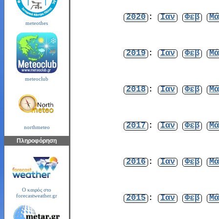
2020
:
Ιαν
Φεβ
Μά
meteothes
2019
:
Ιαν
Φεβ
Μά
meteoclub
2018
:
Ιαν
Φεβ
Μά
2017
:
Ιαν
Φεβ
Μά
northmeteo
Πληροφόρηση
2016
:
Ιαν
Φεβ
Μά
Ο καιρός στο
2015
:
Ιαν
Φεβ
Μά
forecastweather.gr