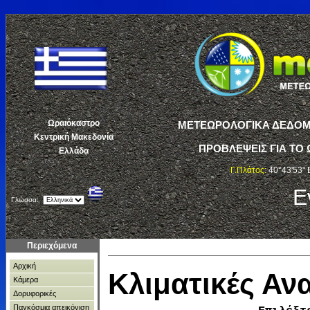
Ωραιόκαστρο
ΜΕΤΕΩΡΟΛΟΓΙΚΑ ΔΕΔΟΜΕ
Κεντρική Μακεδονία
ΠΡΟΒΛΕΨΕΙΣ ΓΙΑ ΤΟ 
Ελλάδα
Γ.Πλάτος:
40°43'53" 
Ε
Γλώσσα:
Περιεχόμενα
Αρχική
Κλιματικές Α
Κάμερα
Δορυφορικές
Παγκόσμια απεικόνιση