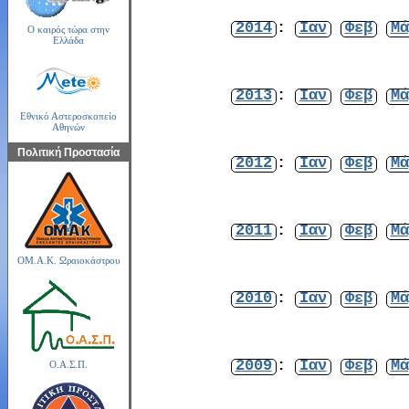
2014
:
Ιαν
Φεβ
Μά
Ο καιρός τώρα στην
Ελλάδα
2013
:
Ιαν
Φεβ
Μά
Εθνικό Αστεροσκοπείο
Αθηνών
Πολιτική Προστασία
2012
:
Ιαν
Φεβ
Μά
2011
:
Ιαν
Φεβ
Μά
ΟΜ.Α.Κ. Ωραιοκάστρου
2010
:
Ιαν
Φεβ
Μά
2009
:
Ιαν
Φεβ
Μά
Ο.Α.Σ.Π.