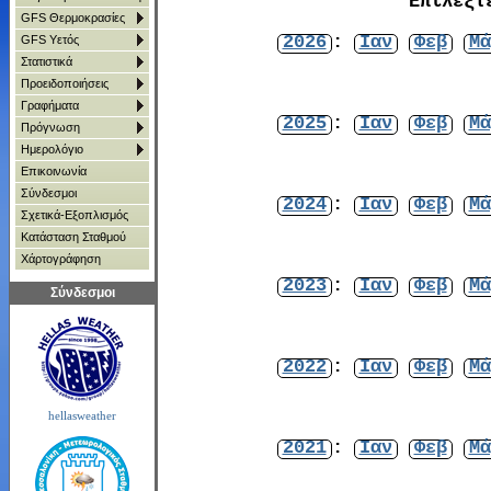
Επιλέξτ
GFS Θερμοκρασίες
2026
:
Ιαν
Φεβ
Μά
GFS Υετός
Στατιστικά
Προειδοποιήσεις
Γραφήματα
2025
:
Ιαν
Φεβ
Μά
Πρόγνωση
Ημερολόγιο
Επικοινωνία
Σύνδεσμοι
2024
:
Ιαν
Φεβ
Μά
Σχετικά-Εξοπλισμός
Κατάσταση Σταθμού
Χάρτoγράφηση
2023
:
Ιαν
Φεβ
Μά
Σύνδεσμοι
2022
:
Ιαν
Φεβ
Μά
hellasweather
2021
:
Ιαν
Φεβ
Μά