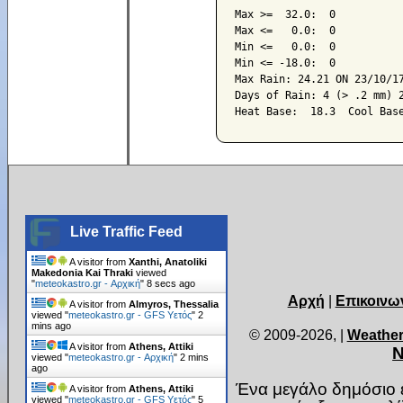
Max >=  32.0:  0

Max <=   0.0:  0

Min <=   0.0:  0

Min <= -18.0:  0

Max Rain: 24.21 ON 23/10/17
Days of Rain: 4 (> .2 mm) 2
Live Traffic Feed
A visitor from
Xanthi, Anatoliki
Makedonia Kai Thraki
viewed
"
meteokastro.gr - Αρχική
"
9 secs ago
Αρχή
|
Επικοινω
A visitor from
Almyros, Thessalia
viewed "
meteokastro.gr - GFS Υετός
"
2
mins ago
© 2009-2026,
|
Weather
A visitor from
Athens, Attiki
Ν
viewed "
meteokastro.gr - Αρχική
"
2 mins
ago
Ένα μεγάλο δημόσιο ε
A visitor from
Athens, Attiki
viewed "
meteokastro.gr - GFS Υετός
"
5