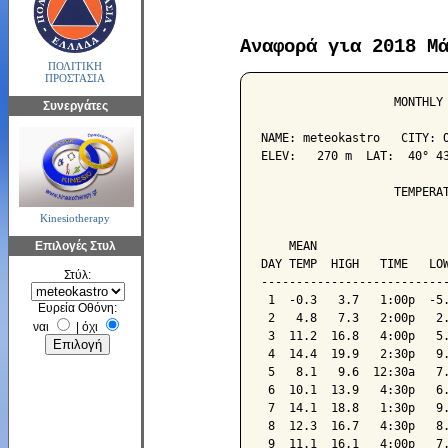
Αναφορά για 2018 Μ
ΠΟΛΙΤΙΚΗ
ΠΡΟΣΤΑΣΙΑ
                   MONTHLY 
Συνεργάτες
NAME: meteokastro   CITY: O
ELEV:   270 m  LAT:  40° 43
                   TEMPERAT
Kinesiotherapy
                           
Επιλογές Στυλ
    MEAN                   
DAY TEMP  HIGH   TIME   LOW
Στύλ:
---------------------------
 1  -0.3   3.7   1:00p  -5.
Ευρεία Οθόνη:
 2   4.8   7.3   2:00p   2.
ναι
|
όχι
 3  11.2  16.8   4:00p   5.
 4  14.4  19.9   2:30p   9.
 5   8.1   9.6  12:30a   7.
 6  10.1  13.9   4:30p   6.
 7  14.1  18.8   1:30p   9.
 8  12.3  16.7   4:30p   8.
 9  11.1  16.1   4:00p   7.