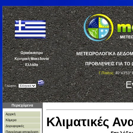
Ωραιόκαστρο
ΜΕΤΕΩΡΟΛΟΓΙΚΑ ΔΕΔΟΜΕ
Κεντρική Μακεδονία
ΠΡΟΒΛΕΨΕΙΣ ΓΙΑ ΤΟ 
Ελλάδα
Γ.Πλάτος:
40°43'53" 
Ε
Γλώσσα:
Περιεχόμενα
Αρχική
Κλιματικές Α
Κάμερα
Δορυφορικές
Παγκόσμια απεικόνιση