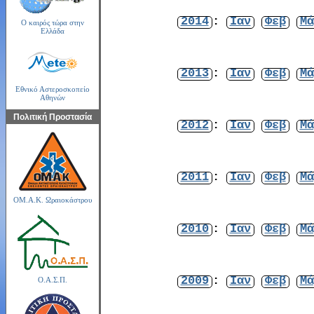
2014
:
Ιαν
Φεβ
Μά
Ο καιρός τώρα στην
Ελλάδα
2013
:
Ιαν
Φεβ
Μά
Εθνικό Αστεροσκοπείο
Αθηνών
Πολιτική Προστασία
2012
:
Ιαν
Φεβ
Μά
2011
:
Ιαν
Φεβ
Μά
ΟΜ.Α.Κ. Ωραιοκάστρου
2010
:
Ιαν
Φεβ
Μά
2009
:
Ιαν
Φεβ
Μά
Ο.Α.Σ.Π.