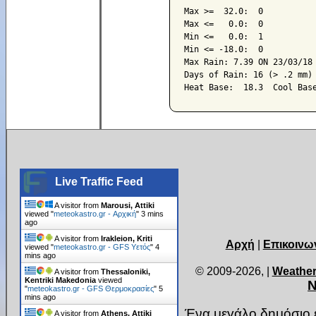
Max >=  32.0:  0

Max <=   0.0:  0

Min <=   0.0:  1

Min <= -18.0:  0

Max Rain: 7.39 ON 23/03/18

Days of Rain: 16 (> .2 mm) 
Live Traffic Feed
A visitor from
Marousi, Attiki
viewed "
meteokastro.gr - Αρχική
"
3 mins
ago
A visitor from
Irakleion, Kriti
Αρχή
|
Επικοινω
viewed "
meteokastro.gr - GFS Υετός
"
4
mins ago
© 2009-2026,
|
Weather
A visitor from
Thessaloniki,
Kentriki Makedonia
viewed
Ν
"
meteokastro.gr - GFS Θερμοκρασίες
"
5
mins ago
Ένα μεγάλο δημόσιο ε
A visitor from
Athens, Attiki