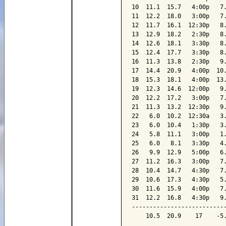
10  11.1  15.7   4:00p   7.
11  12.2  18.0   3:00p   7.
12  11.7  16.1  12:30p   8.
13  12.9  18.2   2:30p   8.
14  12.6  18.1   3:30p   8.
15  12.4  17.7   3:30p   8.
16  11.3  13.8   2:30p   9.
17  14.4  20.9   4:00p  10.
18  15.3  18.1   4:00p  13.
19  12.3  14.6  12:00p   9.
20  12.2  17.2   3:00p   7.
21  11.3  13.2  12:30p   9.
22   6.0  10.2  12:30a   3.
23   6.0  10.4   1:30p   3.
24   5.8  11.1   3:00p   1.
25   6.0   8.1   3:30p   4.
26   9.9  12.9   5:00p   6.
27  11.2  16.3   3:00p   7.
28  10.4  14.7   4:30p   7.
29  10.6  17.3   4:30p   5.
30  11.6  15.9   4:00p   7.
31  12.2  16.8   4:30p   9.
---------------------------
    10.5  20.9    17    -5.