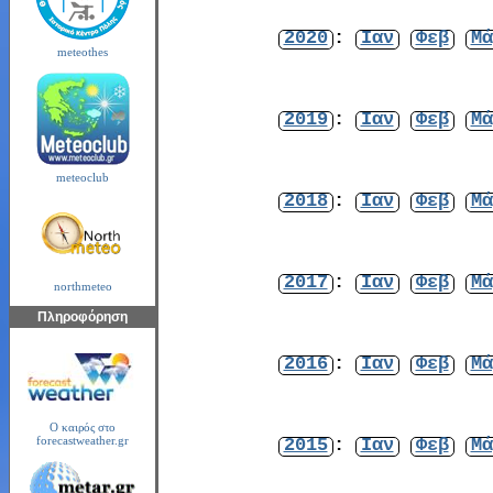
2020
:
Ιαν
Φεβ
Μά
meteothes
2019
:
Ιαν
Φεβ
Μά
meteoclub
2018
:
Ιαν
Φεβ
Μά
2017
:
Ιαν
Φεβ
Μά
northmeteo
Πληροφόρηση
2016
:
Ιαν
Φεβ
Μά
Ο καιρός στο
2015
:
Ιαν
Φεβ
Μά
forecastweather.gr