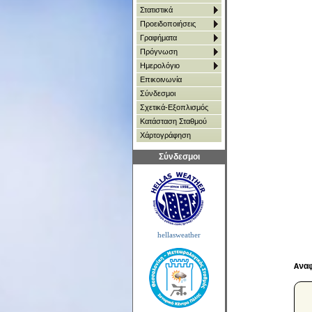
Στατιστικά
Προειδοποιήσεις
Γραφήματα
Πρόγνωση
Ημερολόγιο
Επικοινωνία
Σύνδεσμοι
Σχετικά-Εξοπλισμός
Κατάσταση Σταθμού
Χάρτoγράφηση
Σύνδεσμοι
hellasweather
Ανα