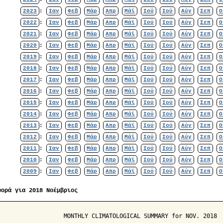
2023
:
Ιαν
Φεβ
Μάρ
Απρ
Μάϊ
Ιού
Ιού
Αύγ
Σεπ
Ο
2022
:
Ιαν
Φεβ
Μάρ
Απρ
Μάϊ
Ιού
Ιού
Αύγ
Σεπ
Ο
2021
:
Ιαν
Φεβ
Μάρ
Απρ
Μάϊ
Ιού
Ιού
Αύγ
Σεπ
Ο
2020
:
Ιαν
Φεβ
Μάρ
Απρ
Μάϊ
Ιού
Ιού
Αύγ
Σεπ
Ο
2019
:
Ιαν
Φεβ
Μάρ
Απρ
Μάϊ
Ιού
Ιού
Αύγ
Σεπ
Ο
2018
:
Ιαν
Φεβ
Μάρ
Απρ
Μάϊ
Ιού
Ιού
Αύγ
Σεπ
Ο
2017
:
Ιαν
Φεβ
Μάρ
Απρ
Μάϊ
Ιού
Ιού
Αύγ
Σεπ
Ο
2016
:
Ιαν
Φεβ
Μάρ
Απρ
Μάϊ
Ιού
Ιού
Αύγ
Σεπ
Ο
2015
:
Ιαν
Φεβ
Μάρ
Απρ
Μάϊ
Ιού
Ιού
Αύγ
Σεπ
Ο
2014
:
Ιαν
Φεβ
Μάρ
Απρ
Μάϊ
Ιού
Ιού
Αύγ
Σεπ
Ο
2013
:
Ιαν
Φεβ
Μάρ
Απρ
Μάϊ
Ιού
Ιού
Αύγ
Σεπ
Ο
2012
:
Ιαν
Φεβ
Μάρ
Απρ
Μάϊ
Ιού
Ιού
Αύγ
Σεπ
Ο
2011
:
Ιαν
Φεβ
Μάρ
Απρ
Μάϊ
Ιού
Ιού
Αύγ
Σεπ
Ο
2010
:
Ιαν
Φεβ
Μάρ
Απρ
Μάϊ
Ιού
Ιού
Αύγ
Σεπ
Ο
2009
:
Ιαν
Φεβ
Μάρ
Απρ
Μάϊ
Ιού
Ιού
Αύγ
Σεπ
Ο
φορά για 2018 Νοέμβριος
                   MONTHLY CLIMATOLOGICAL SUMMARY for NOV. 2018
