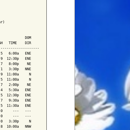
r)

            DOM

H   TIME    DIR

-------------------

5   6:00a   ENE

9  12:30p   ENE

7   8:00p    NE

1   3:30p   NNE

9  11:00a     N

5  11:00a     N

7   2:00p    NE

4   5:30a   ENE

5  12:30p   ENE

7   9:30a   ENE

5  11:30a   ENE

0     ---   ---

0     ---   ---

0   3:30p     N

8  10:00a   NNW
