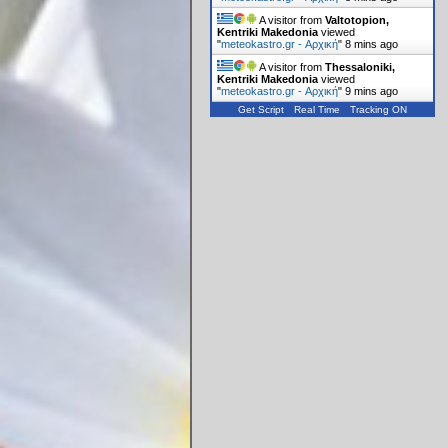
A visitor from
Valtotopion,
Kentriki Makedonia
viewed
"
meteokastro.gr - Αρχική
"
8 mins ago
A visitor from
Thessaloniki,
Kentriki Makedonia
viewed
"
meteokastro.gr - Αρχική
"
9 mins ago
Get Script
Real Time
Tracking ON