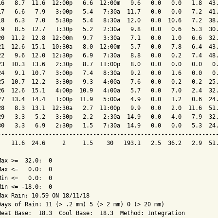
16   8.7  11.6  12:00p   6.6  12:00m   9.6   0.0   0.0   1.8  43.
17   6.6   7.9   3:00p   5.4   7:30a  11.7   0.0   0.0   7.2  41.
18   6.3   7.0   5:30p   5.4   8:30a  12.0   0.0  10.6   7.2  38.
19   8.5  12.7   1:30p   5.2   2:30a   9.8   0.0   0.6   5.3  30.
20  11.2  12.8  12:00m   9.7   3:30a   7.1   0.0   1.0   6.6  32.
21  12.6  15.1  10:30a   8.0  12:00m   5.7   0.0   7.8   6.4  43.
22   9.6  12.0  12:30p   6.9   7:30a   8.8   0.0   0.2   7.4  48.
23  10.3  13.6   2:30p   8.7  11:00p   8.0   0.0   0.0   0.0   0.
24   9.1  10.7   3:00p   7.4   8:30a   9.2   0.0   1.6   0.0   0.
25  10.7  12.2   3:30p   9.3   4:00a   7.6   0.0   0.2   0.2  25.
26  12.6  15.1   4:00p  10.9   4:00a   5.7   0.0   7.0   2.4  32.
27  13.4  14.4   1:00p  11.9   5:00a   4.9   0.0   1.2   0.6  24.
28   8.3  13.1  12:30a   2.7  11:00p   9.9   0.0   2.0  11.6  51.
29   3.3   5.2   3:30p   2.2   2:30a  14.9   0.0   4.0   7.9  32.
30   3.3   6.9   2:30p   1.5   7:30a  14.9   0.0   0.0   5.3  24.
-----------------------------------------------------------------
    11.6  24.6     2     1.5    30   193.1   2.5  36.2   2.9  51.
Max >=  32.0:  0

Max <=   0.0:  0

Min <=   0.0:  0

Min <= -18.0:  0

Max Rain: 10.59 ON 18/11/18

Days of Rain: 11 (> .2 mm) 5 (> 2 mm) 0 (> 20 mm)
