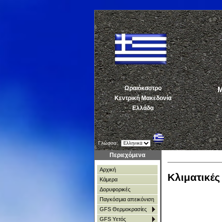
Ωραιόκαστρο
ΜΕ
Κεντρική Μακεδονία
Ελλάδα
Γλώσσα:
Περιεχόμενα
Αρχική
Κλιματικέ
Κάμερα
Δορυφορικές
Παγκόσμια απεικόνιση
GFS Θερμοκρασίες
GFS Υετός