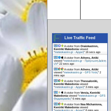
Live Traffic Feed
A visitor from
Oraiokastron,
Kentriki Makedonia
viewed
"
meteokastro.gr - Αρχική
"
17 secs ago
A visitor from
Athens, Attiki
viewed "
meteokastro.gr - Πρόγνωση Δείκτη
UV
"
23 secs ago
A visitor from
Athens, Attiki
viewed "
meteokastro.gr - GFS Υετός
"
2
mins ago
A visitor from
Thessaloniki,
Kentriki Makedonia
viewed
"
meteokastro.gr - Αρχική
"
3 mins ago
A visitor from
Veroia, Kentriki
Makedonia
viewed "
meteokastro.gr - GFS
Θερμοκρασίες
"
6 mins ago
A visitor from
Nea Michaniona,
Kentriki Makedonia
viewed
"
meteokastro.gr - Αρχική
"
8 mins ago