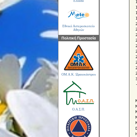
Ελλάδα
Εθνικό Αστεροσκοπείο
Αθηνών
Πολιτική Προστασία
ΟΜ.Α.Κ. Ωραιοκάστρου
Ο.Α.Σ.Π.