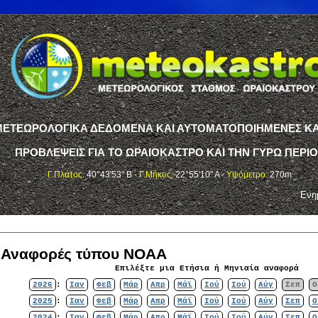
ΤΕΩΡΟΛΟΓΙΚΑ ΔΕΔΟΜΕΝΑ ΚΑΙ ΑΥΤΟΜΑΤΟΠΟΙΗΜΕΝΕΣ ΚΑ
ΠΡΟΒΛΕΨΕΙΣ ΓΙΑ ΤΟ ΩΡΑΙΟΚΑΣΤΡΟ ΚΑΙ ΤΗΝ ΓΥΡΩ ΠΕΡΙ
Γ.Πλάτος:
40°43'53" Β -
Γ.Μήκος:
22°55'10" Α -
Υψόμετρο:
270m
Ενη
ς Αναφορές τύπου NOAA
Επιλέξτε μια Ετήσια ή Μηνιαία αναφορά
2026
:
Ιαν
Φεβ
Μάρ
Απρ
Μάϊ
Ιού
Ιού
Αύγ
Σεπ
Ο
2025
:
Ιαν
Φεβ
Μάρ
Απρ
Μάϊ
Ιού
Ιού
Αύγ
Σεπ
Ο
2024
:
Ιαν
Φεβ
Μάρ
Απρ
Μάϊ
Ιού
Ιού
Αύγ
Σεπ
Ο