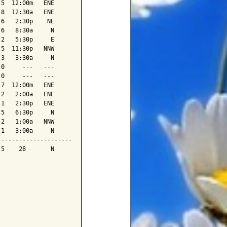
5  12:00m   ENE

8  12:30a   ENE

6   2:30p    NE

6   8:30a     N

2   5:30p     E

5  11:30p   NNW

3   3:30a     N

0     ---   ---

0     ---   ---

7  12:00m   ENE

2   2:00a   ENE

1   2:30p   ENE

5   6:30p     N

2   1:00a   NNW

1   3:00a     N

--------------------

5    28       N
