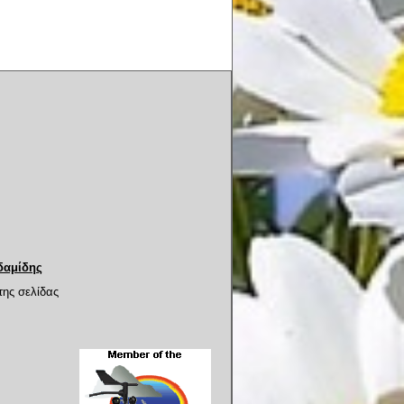
δαμίδης
της σελίδας