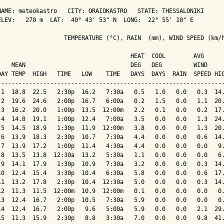
NAME: meteokastro   CITY: ORAIOKASTRO   STATE: THESSALONIKI 

ELEV:   270 m  LAT:  40° 43' 53" N  LONG:  22° 55' 10" E

                   TEMPERATURE (°C), RAIN  (mm), WIND SPEED (km/h
                                      HEAT  COOL        AVG

    MEAN                              DEG   DEG         WIND     
DAY TEMP  HIGH   TIME   LOW    TIME   DAYS  DAYS  RAIN  SPEED HIG
-----------------------------------------------------------------
 1  18.8  22.5   2:30p  16.2   7:30a   0.5   1.0   0.0   0.3  14.
 2  19.6  24.6   2:00p  16.7   6:00a   0.2   1.5   0.0   1.1  20.
 3  16.2  20.0   1:00p  13.5  12:00m   2.2   0.1   0.0   0.2  17.
 4  14.8  19.1   1:00p  12.4   7:00a   3.5   0.0   0.0   1.3  24.
 5  14.5  18.9   1:30p  11.9  12:00m   3.8   0.0   0.0   1.3  20.
 6  13.9  18.3   2:30p  10.7   7:30a   4.4   0.0   0.0   0.6  14.
 7  13.9  17.2   1:00p  11.4   4:30a   4.4   0.0   0.0   0.0   9.
 8  13.5  13.8  12:30a  13.2   5:30a   1.1   0.0   0.0   0.0   6.
 9  14.1  17.9   1:30p  10.9   7:30a   3.2   0.0   0.0   0.3  14.
10  12.4  15.4   3:30p  10.4   6:30a   5.8   0.0   0.0   0.6  17.
11  13.2  17.8   2:30p  10.4  12:30a   5.0   0.0   0.0   0.3  14.
12  11.3  11.5  12:00m  10.9  12:00m   0.1   0.0   0.0   0.0   0.
13  12.4  16.7   2:00p  10.5   7:30a   5.9   0.0   0.0   0.0   0.
14  12.4  16.7   2:00p   9.6   5:00a   5.9   0.0   0.0   2.1  29.
15  11.3  15.9   2:30p   8.8   3:30a   7.0   0.0   0.0   9.8  41.