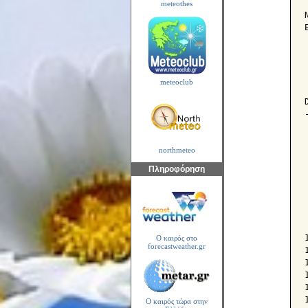
meteothes
meteoclub
northmeteo
Πληροφόρηση
Ο καιρός στο
forecastweather.gr
Ο καιρός τώρα στην