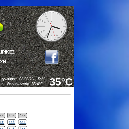
ΙΡΙΚΕΣ
ΟΧΗ
35°C
μερώθηκε
:
08/08/26
15:32
Θερμοκρασία:
35.4°C
κτ
Νοέ
Δεκ
κτ
Νοέ
Δεκ
κτ
Νοέ
Δεκ