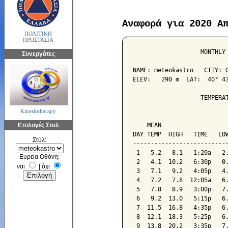
Αναφορά για 2020 Α
ΠΟΛΙΤΙΚΗ
ΠΡΟΣΤΑΣΙΑ
                   MONTHLY 
Συνεργάτες
NAME: meteokastro   CITY: O
ELEV:   290 m  LAT:  40° 43
                   TEMPERAT
Kinesiotherapy
                           
Επιλογές Στυλ
    MEAN                   
DAY TEMP  HIGH   TIME   LOW
Στύλ:
---------------------------
 1   5.2   8.1   1:20a   2.
Ευρεία Οθόνη:
 2   4.1  10.2   6:30p   0.
ναι
|
όχι
 3   7.1   9.2   4:05p   4.
 4   7.2   7.8  12:05a   6.
 5   7.8   8.9   3:00p   7.
 6   9.2  13.0   5:15p   6.
 7  11.5  16.8   4:35p   6.
 8  12.1  18.3   5:25p   6.
 9  13.8  20.2   3:35p   7.