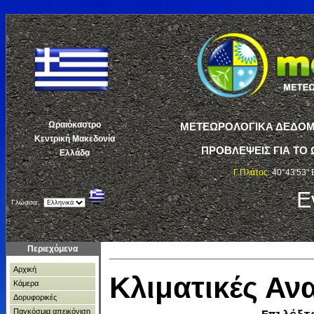
Ωραιόκαστρο
ΜΕΤΕΩΡΟΛΟΓΙΚΑ ΔΕΔΟΜΕ
Κεντρική Μακεδονία
ΠΡΟΒΛΕΨΕΙΣ ΓΙΑ ΤΟ 
Ελλάδα
Γ.Πλάτος:
40°43'53" 
Ε
Γλώσσα:
Περιεχόμενα
Αρχική
Κλιματικές Α
Κάμερα
Δορυφορικές
Παγκόσμια απεικόνιση