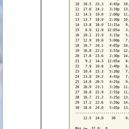
10  16.5  23.3   4:45p  10.
11  17.6  24.2   3:10p  13.
12  14.3  19.0   2:00p  11.
13  13.7  18.0   2:30p  10.
14  13.8  18.0  11:15a   9.
15   6.9  12.8  12:05a   3.
16  10.1  15.9   3:15p   5.
17  12.9  19.8   5:00p   7.
18  16.7  24.1   4:05p  10.
19  16.8  22.2   3:55p  12.
20  17.6  23.6   2:30p  14.
21   9.2  14.3  12:05a   6.
22   7.9  10.8   2:40p   6.
23  10.4  15.3   5:20p   7.
24  13.0  19.2   4:45p   7.
25  14.8  20.5   4:25p   9.
26  16.9  23.1   3:20p  11.
27  16.8  22.9   2:55p  11.
28  16.7  21.2   3:25p  13.
29  17.2  22.6   3:20p  14.
30  18.6  24.8   5:05p  13.
---------------------------
    12.5  24.8    30     0.
Max >=  32.0:  0
