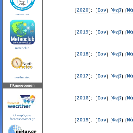
2020
:
Ιαν
Φεβ
Μά
meteothes
2019
:
Ιαν
Φεβ
Μά
meteoclub
2018
:
Ιαν
Φεβ
Μά
2017
:
Ιαν
Φεβ
Μά
northmeteo
Πληροφόρηση
2016
:
Ιαν
Φεβ
Μά
Ο καιρός στο
2015
:
Ιαν
Φεβ
Μά
forecastweather.gr