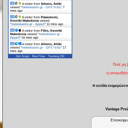
A visitor from
Athens, Attiki
viewed "
meteokastro.gr - GFS Υετός
"
7
mins ago
A visitor from
Palaiokomi,
Kentriki Makedonia
viewed
"
meteokastro.gr - Αρχική
"
11 mins ago
A visitor from
Filiro, Kentriki
Makedonia
viewed "
meteokastro.gr -
Αρχική
"
16 mins ago
A visitor from
Athens, Attiki
viewed "
meteokastro.gr - GFS Υετός
"
17
mins ago
Get Script
Real Time
Tracking ON
Ποτέ μη 
ή οποιεσδήπο
Η σελίδα ενημερώνετ
Vantage Pr
Επισκέψει