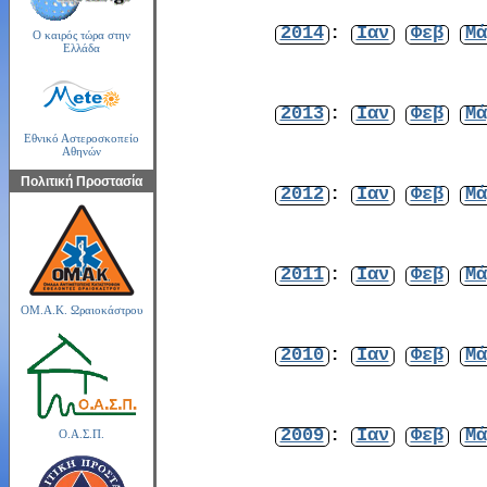
2014
:
Ιαν
Φεβ
Μά
Ο καιρός τώρα στην
Ελλάδα
2013
:
Ιαν
Φεβ
Μά
Εθνικό Αστεροσκοπείο
Αθηνών
Πολιτική Προστασία
2012
:
Ιαν
Φεβ
Μά
2011
:
Ιαν
Φεβ
Μά
ΟΜ.Α.Κ. Ωραιοκάστρου
2010
:
Ιαν
Φεβ
Μά
2009
:
Ιαν
Φεβ
Μά
Ο.Α.Σ.Π.