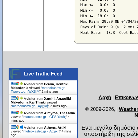
Max <=   0.0:  0

Min <=   0.0:  0

Min <= -18.0:  0

Max Rain: 29.79 ON 04/04/20
Days of Rain: 9 (> .2 mm) 7
Live Traffic Feed
A visitor from
Peraia, Kentriki
Makedonia
viewed "
meteokastro.gr -
Πρόγνωση WXSIM
"
2 mins ago
Αρχή
|
Επικοινω
A visitor from
Xanthi, Anatoliki
Makedonia Kai Thraki
viewed
"
meteokastro.gr - Αρχική
"
2 mins ago
© 2009-2026,
|
Weather
A visitor from
Almyros, Thessalia
Ν
viewed "
meteokastro.gr - GFS Υετός
"
4
mins ago
Ένα μεγάλο δημόσιο ε
A visitor from
Athens, Attiki
viewed "
meteokastro.gr - Αρχική
"
4 mins
υποστήριξη της σελ
ago