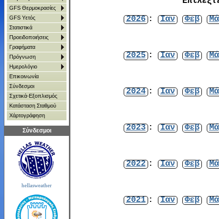
Επιλέξτ
GFS Θερμοκρασίες
2026
:
Ιαν
Φεβ
Μά
GFS Υετός
Στατιστικά
Προειδοποιήσεις
Γραφήματα
2025
:
Ιαν
Φεβ
Μά
Πρόγνωση
Ημερολόγιο
Επικοινωνία
Σύνδεσμοι
2024
:
Ιαν
Φεβ
Μά
Σχετικά-Εξοπλισμός
Κατάσταση Σταθμού
Χάρτoγράφηση
2023
:
Ιαν
Φεβ
Μά
Σύνδεσμοι
2022
:
Ιαν
Φεβ
Μά
hellasweather
2021
:
Ιαν
Φεβ
Μά