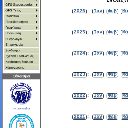
Επιλέξτ
GFS Θερμοκρασίες
2026
:
Ιαν
Φεβ
Μά
GFS Υετός
Στατιστικά
Προειδοποιήσεις
Γραφήματα
2025
:
Ιαν
Φεβ
Μά
Πρόγνωση
Ημερολόγιο
Επικοινωνία
Σύνδεσμοι
2024
:
Ιαν
Φεβ
Μά
Σχετικά-Εξοπλισμός
Κατάσταση Σταθμού
Χάρτoγράφηση
2023
:
Ιαν
Φεβ
Μά
Σύνδεσμοι
2022
:
Ιαν
Φεβ
Μά
hellasweather
2021
:
Ιαν
Φεβ
Μά