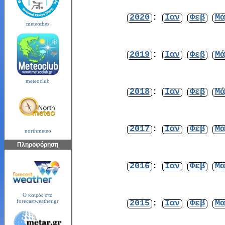
2020
:
Ιαν
Φεβ
Μά
meteothes
2019
:
Ιαν
Φεβ
Μά
meteoclub
2018
:
Ιαν
Φεβ
Μά
2017
:
Ιαν
Φεβ
Μά
northmeteo
Πληροφόρηση
2016
:
Ιαν
Φεβ
Μά
Ο καιρός στο
2015
:
Ιαν
Φεβ
Μά
forecastweather.gr