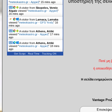
υποστήριξη της σελ
"
meteokastro.gr - Αρχική
"
15 mins ago
A visitor from
Skopelos, Voreio
Aigaio
viewed "
meteokastro.gr - Αρχική
"
16 mins ago
A visitor from
Larnaca, Larnaka
viewed "
meteokastro.gr - GFS Υετός
"
16
mins ago
A visitor from
Athens, Attiki
viewed "
meteokastro.gr - Αρχική
"
17 mins
ago
A visitor from
Athens, Attiki
viewed "
meteokastro.gr - Αρχική
"
18 mins
ago
Get Script
Real Time
Tracking ON
Ποτέ μη 
ή οποιεσδήπο
Η σελίδα ενημερώνετ
Vantage Pr
Επισκέψει