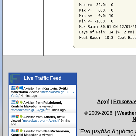
Max >=  32.0:  0

Max <=   0.0:  0

Min <=   0.0: 10

Min <= -18.0:  0

Max Rain: 30.61 ON 12/01/21
Days of Rain: 14 (> .2 mm) 
Live Traffic Feed
A visitor from
Kastoria, Dytiki
Makedonia
viewed "
meteokastro.gr - GFS
Υετός
"
4 mins ago
Αρχή
|
Επικοινω
A visitor from
Palaiokomi,
Kentriki Makedonia
viewed
"
meteokastro.gr - Αρχική
"
9 mins ago
© 2009-2026,
|
Weather
A visitor from
Athens, Attiki
Ν
viewed "
meteokastro.gr - Αρχική
"
9 mins
ago
Ένα μεγάλο δημόσιο ε
A visitor from
Nea Michaniona,
Kentriki Makedonia
viewed