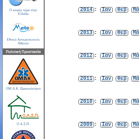
2014
:
Ιαν
Φεβ
Μά
Ο καιρός τώρα στην
Ελλάδα
2013
:
Ιαν
Φεβ
Μά
Εθνικό Αστεροσκοπείο
Αθηνών
Πολιτική Προστασία
2012
:
Ιαν
Φεβ
Μά
2011
:
Ιαν
Φεβ
Μά
ΟΜ.Α.Κ. Ωραιοκάστρου
2010
:
Ιαν
Φεβ
Μά
2009
:
Ιαν
Φεβ
Μά
Ο.Α.Σ.Π.