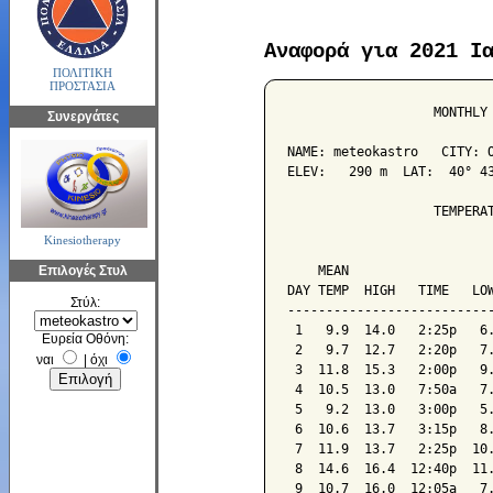
Αναφορά για 2021 Ι
ΠΟΛΙΤΙΚΗ
ΠΡΟΣΤΑΣΙΑ
                   MONTHLY 
Συνεργάτες
NAME: meteokastro   CITY: O
ELEV:   290 m  LAT:  40° 43
                   TEMPERAT
Kinesiotherapy
                           
Επιλογές Στυλ
    MEAN                   
DAY TEMP  HIGH   TIME   LOW
Στύλ:
---------------------------
 1   9.9  14.0   2:25p   6.
Ευρεία Οθόνη:
 2   9.7  12.7   2:20p   7.
ναι
|
όχι
 3  11.8  15.3   2:00p   9.
 4  10.5  13.0   7:50a   7.
 5   9.2  13.0   3:00p   5.
 6  10.6  13.7   3:15p   8.
 7  11.9  13.7   2:25p  10.
 8  14.6  16.4  12:40p  11.
 9  10.7  16.0  12:05a   7.