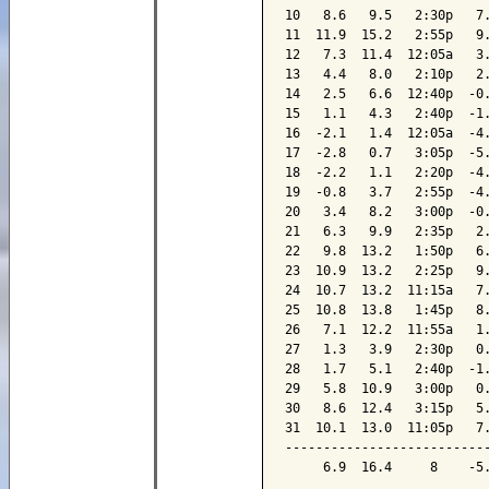
10   8.6   9.5   2:30p   7.
11  11.9  15.2   2:55p   9.
12   7.3  11.4  12:05a   3.
13   4.4   8.0   2:10p   2.
14   2.5   6.6  12:40p  -0.
15   1.1   4.3   2:40p  -1.
16  -2.1   1.4  12:05a  -4.
17  -2.8   0.7   3:05p  -5.
18  -2.2   1.1   2:20p  -4.
19  -0.8   3.7   2:55p  -4.
20   3.4   8.2   3:00p  -0.
21   6.3   9.9   2:35p   2.
22   9.8  13.2   1:50p   6.
23  10.9  13.2   2:25p   9.
24  10.7  13.2  11:15a   7.
25  10.8  13.8   1:45p   8.
26   7.1  12.2  11:55a   1.
27   1.3   3.9   2:30p   0.
28   1.7   5.1   2:40p  -1.
29   5.8  10.9   3:00p   0.
30   8.6  12.4   3:15p   5.
31  10.1  13.0  11:05p   7.
---------------------------
     6.9  16.4     8    -5.