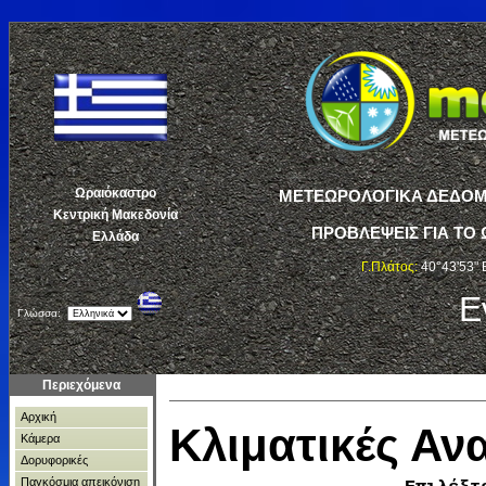
Ωραιόκαστρο
ΜΕΤΕΩΡΟΛΟΓΙΚΑ ΔΕΔΟΜΕ
Κεντρική Μακεδονία
ΠΡΟΒΛΕΨΕΙΣ ΓΙΑ ΤΟ 
Ελλάδα
Γ.Πλάτος:
40°43'53" 
Ε
Γλώσσα:
Περιεχόμενα
Αρχική
Κλιματικές Α
Κάμερα
Δορυφορικές
Παγκόσμια απεικόνιση