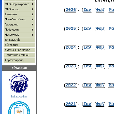
Επιλέξτ
GFS Θερμοκρασίες
2026
:
Ιαν
Φεβ
Μά
GFS Υετός
Στατιστικά
Προειδοποιήσεις
Γραφήματα
2025
:
Ιαν
Φεβ
Μά
Πρόγνωση
Ημερολόγιο
Επικοινωνία
Σύνδεσμοι
2024
:
Ιαν
Φεβ
Μά
Σχετικά-Εξοπλισμός
Κατάσταση Σταθμού
Χάρτoγράφηση
2023
:
Ιαν
Φεβ
Μά
Σύνδεσμοι
2022
:
Ιαν
Φεβ
Μά
hellasweather
2021
:
Ιαν
Φεβ
Μά