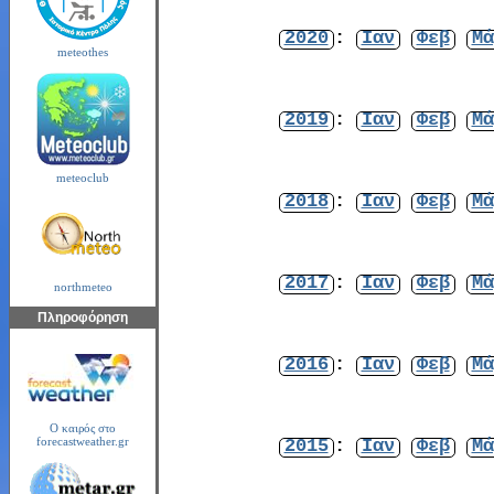
2020
:
Ιαν
Φεβ
Μά
meteothes
2019
:
Ιαν
Φεβ
Μά
meteoclub
2018
:
Ιαν
Φεβ
Μά
2017
:
Ιαν
Φεβ
Μά
northmeteo
Πληροφόρηση
2016
:
Ιαν
Φεβ
Μά
Ο καιρός στο
2015
:
Ιαν
Φεβ
Μά
forecastweather.gr