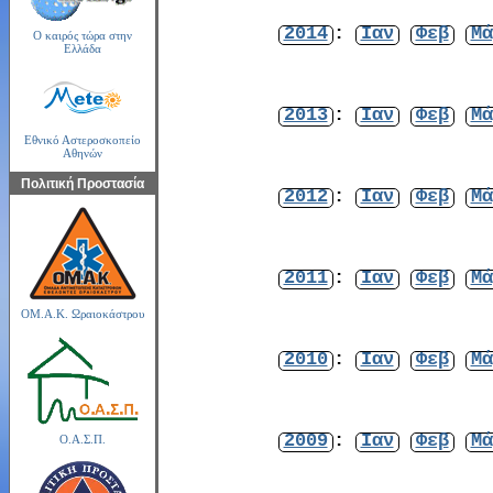
2014
:
Ιαν
Φεβ
Μά
Ο καιρός τώρα στην
Ελλάδα
2013
:
Ιαν
Φεβ
Μά
Εθνικό Αστεροσκοπείο
Αθηνών
Πολιτική Προστασία
2012
:
Ιαν
Φεβ
Μά
2011
:
Ιαν
Φεβ
Μά
ΟΜ.Α.Κ. Ωραιοκάστρου
2010
:
Ιαν
Φεβ
Μά
2009
:
Ιαν
Φεβ
Μά
Ο.Α.Σ.Π.