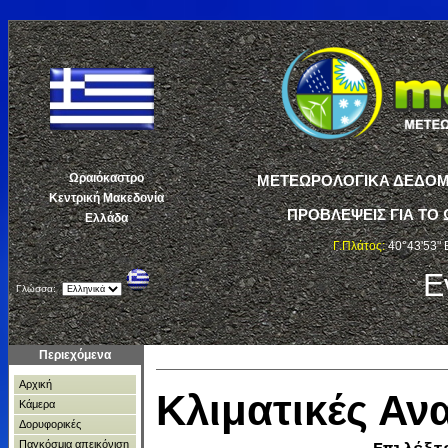
Ωραιόκαστρο
ΜΕΤΕΩΡΟΛΟΓΙΚΑ ΔΕΔΟΜΕ
Κεντρική Μακεδονία
ΠΡΟΒΛΕΨΕΙΣ ΓΙΑ ΤΟ 
Ελλάδα
Γ.Πλάτος:
40°43'53" 
Ε
Γλώσσα:
Περιεχόμενα
Αρχική
Κλιματικές Α
Κάμερα
Δορυφορικές
Παγκόσμια απεικόνιση