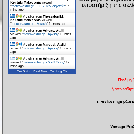
Kentriki Makedonia
viewed
υποστήριξη της σελ
"
meteokastro.gr - GFS Θερμοκρασίες
"
7
mins ago
A visitor from
Thessaloniki,
Kentriki Makedonia
viewed
"
meteokastro.gr - Αρχική
"
11 mins ago
A visitor from
Athens, Attiki
viewed "
meteokastro.gr - Αρχική
"
15 mins
ago
A visitor from
Marousi, Attiki
viewed "
meteokastro.gr - Αρχική
"
15 mins
ago
A visitor from
Athens, Attiki
viewed "
meteokastro.gr - GFS Υετός
"
17
mins ago
Get Script
Real Time
Tracking ON
Ποτέ μη 
ή οποιεσδήπο
Η σελίδα ενημερώνετ
Vantage Pr