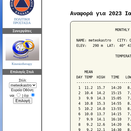
Αναφορά για 2023 Ι
ΠΟΛΙΤΙΚΗ
ΠΡΟΣΤΑΣΙΑ
                   MONTHLY 
Συνεργάτες
NAME: meteokastro   CITY: O
ELEV:   290 m  LAT:  40° 43
                   TEMPERAT
Kinesiotherapy
                           
Επιλογές Στυλ
    MEAN                   
DAY TEMP  HIGH   TIME   LOW
Στύλ:
---------------------------
 1  11.2  15.7   14:20   8.
Ευρεία Οθόνη:
 2  10.4  14.2   15:15   7.
ναι
|
όχι
 3   9.9  14.3   15:05   7.
 4  10.8  15.3   14:55   8.
 5  10.2  14.0   13:55   8.
 6  10.0  13.7   14:15   7.
 7   9.9  14.1   16:10   7.
 8   9.2  12.6   14:20   6.
 9   9.2  12.1   14:30   8.