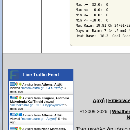
Max >=  32.0:  0

Max <=   0.0:  0

Min <=   0.0:  0

Min <= -18.0:  0

Max Rain: 19.81 ON 24/01/23
Days of Rain: 7 (> .2 mm) 4
Live Traffic Feed
A visitor from
Athens, Attiki
viewed "
meteokastro.gr - GFS Υετός
"
3
mins ago
A visitor from
Xilagani, Anatoliki
Αρχή
|
Επικοινω
Makedonia Kai Thraki
viewed
"
meteokastro.gr - GFS Θερμοκρασίες
"
5
mins ago
© 2009-2026,
|
Weather
A visitor from
Athens, Attiki
Ν
viewed "
meteokastro.gr - Αρχική
"
6 mins
ago
Ένα μεγάλο δημόσιο ε
A visitor from
Neos Marmaras,