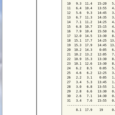
10   9.3  11.4   15:20   5.
11   6.4  10.4   13:55   4.
12   5.6   9.3   14:45   3.
13   6.7  11.3   14:35   3.
14   7.1  11.2   14:25   4.
15   6.8  10.7   15:15   4.
16   7.9  10.4   15:50   6.
17  12.0  14.5   13:30   8.
18  15.1  17.7   14:25  13.
19  15.3  17.9   14:45  13.
20  10.2  14.3    0:05   6.
21  10.2  13.2   12:05   7.
22  10.9  15.3   13:30   8.
23  10.1  12.6   13:30   8.
24   6.2   8.5    0:05   5.
25   4.6   6.2   12:25   3.
26   2.2   3.1    0:05   1.
27   3.4   5.3   13:45   1.
28   3.0   6.8   13:55   1.
29   2.8   6.6   13:30   0.
30   2.6   7.1   14:30   0.
31   3.4   7.6   15:55   0.
---------------------------
     8.1  17.9    19     0.