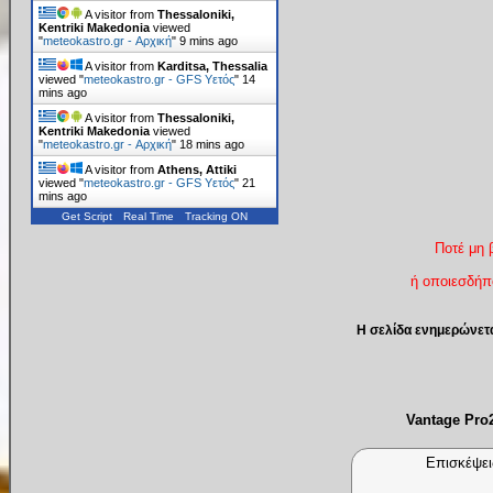
A visitor from
Thessaloniki,
Kentriki Makedonia
viewed
"
meteokastro.gr - Αρχική
"
9 mins ago
A visitor from
Karditsa, Thessalia
viewed "
meteokastro.gr - GFS Υετός
"
14
mins ago
A visitor from
Thessaloniki,
Kentriki Makedonia
viewed
"
meteokastro.gr - Αρχική
"
18 mins ago
A visitor from
Athens, Attiki
viewed "
meteokastro.gr - GFS Υετός
"
21
mins ago
Get Script
Real Time
Tracking ON
Ποτέ μη 
ή οποιεσδήπο
Η σελίδα ενημερώνετ
Vantage Pr
Επισκέψει