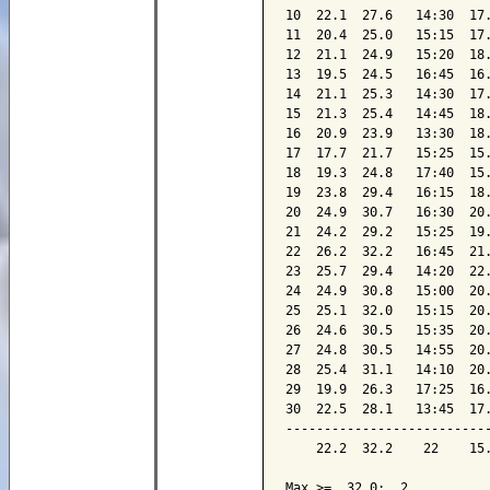
10  22.1  27.6   14:30  17.
11  20.4  25.0   15:15  17.
12  21.1  24.9   15:20  18.
13  19.5  24.5   16:45  16.
14  21.1  25.3   14:30  17.
15  21.3  25.4   14:45  18.
16  20.9  23.9   13:30  18.
17  17.7  21.7   15:25  15.
18  19.3  24.8   17:40  15.
19  23.8  29.4   16:15  18.
20  24.9  30.7   16:30  20.
21  24.2  29.2   15:25  19.
22  26.2  32.2   16:45  21.
23  25.7  29.4   14:20  22.
24  24.9  30.8   15:00  20.
25  25.1  32.0   15:15  20.
26  24.6  30.5   15:35  20.
27  24.8  30.5   14:55  20.
28  25.4  31.1   14:10  20.
29  19.9  26.3   17:25  16.
30  22.5  28.1   13:45  17.
---------------------------
    22.2  32.2    22    15.
Max >=  32.0:  2
