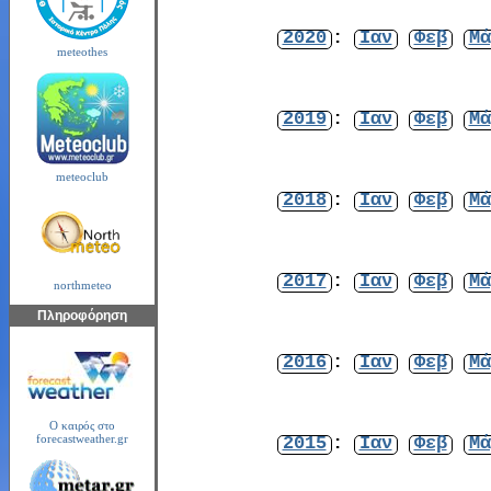
2020
:
Ιαν
Φεβ
Μά
meteothes
2019
:
Ιαν
Φεβ
Μά
meteoclub
2018
:
Ιαν
Φεβ
Μά
2017
:
Ιαν
Φεβ
Μά
northmeteo
Πληροφόρηση
2016
:
Ιαν
Φεβ
Μά
Ο καιρός στο
2015
:
Ιαν
Φεβ
Μά
forecastweather.gr