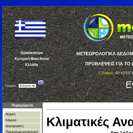
Ωραιόκαστρο
ΜΕΤΕΩΡΟΛΟΓΙΚΑ ΔΕΔΟΜΕ
Κεντρική Μακεδονία
ΠΡΟΒΛΕΨΕΙΣ ΓΙΑ ΤΟ 
Ελλάδα
Γ.Πλάτος:
40°43'53" 
Ε
Γλώσσα:
Περιεχόμενα
Αρχική
Κλιματικές Α
Κάμερα
Δορυφορικές
Παγκόσμια απεικόνιση