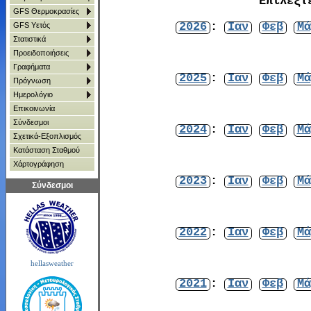
Επιλέξτ
GFS Θερμοκρασίες
2026
:
Ιαν
Φεβ
Μά
GFS Υετός
Στατιστικά
Προειδοποιήσεις
Γραφήματα
2025
:
Ιαν
Φεβ
Μά
Πρόγνωση
Ημερολόγιο
Επικοινωνία
Σύνδεσμοι
2024
:
Ιαν
Φεβ
Μά
Σχετικά-Εξοπλισμός
Κατάσταση Σταθμού
Χάρτoγράφηση
2023
:
Ιαν
Φεβ
Μά
Σύνδεσμοι
2022
:
Ιαν
Φεβ
Μά
hellasweather
2021
:
Ιαν
Φεβ
Μά