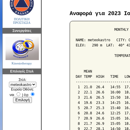
Αναφορά για 2023 Ι
ΠΟΛΙΤΙΚΗ
ΠΡΟΣΤΑΣΙΑ
                   MONTHLY 
Συνεργάτες
NAME: meteokastro   CITY: O
ELEV:   290 m  LAT:  40° 43
                   TEMPERAT
Kinesiotherapy
                           
Επιλογές Στυλ
    MEAN                   
DAY TEMP  HIGH   TIME   LOW
Στύλ:
---------------------------
 1  21.0  26.4   14:55  17.
Ευρεία Οθόνη:
 2  22.1  26.6   16:00  18.
ναι
|
όχι
 3  21.6  26.5   15:50  18.
 4  19.6  23.3   14:25  16.
 5  20.7  25.3   15:40  16.
 6  20.8  24.6   12:25  17.
 7  20.9  26.6   15:05  16.
 8  21.7  26.9   15:05  18.
 9  22.7  28.1   14:50  18.