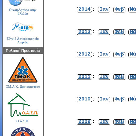
2014
:
Ιαν
Φεβ
Μά
Ο καιρός τώρα στην
Ελλάδα
2013
:
Ιαν
Φεβ
Μά
Εθνικό Αστεροσκοπείο
Αθηνών
Πολιτική Προστασία
2012
:
Ιαν
Φεβ
Μά
2011
:
Ιαν
Φεβ
Μά
ΟΜ.Α.Κ. Ωραιοκάστρου
2010
:
Ιαν
Φεβ
Μά
2009
:
Ιαν
Φεβ
Μά
Ο.Α.Σ.Π.